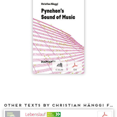
b
p
€ 35,00
OA
Other texts by Christian Hänggi for DIAPHANES
Lebenslauf
p
OPEN
ACCESS