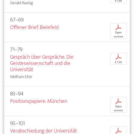
€ 7,95
Gerald Raunig
67–69
Offener Brief. Bielefeld
p
Open
access
71–79
Gespräch über Gespräche. Die
p
Geisteswissenschaft und die
€ 7,95
Universität
Wolfram Ette
83–94
Positionspapiere. München
p
Open
access
95–101
Verabschiedung der Universität
p