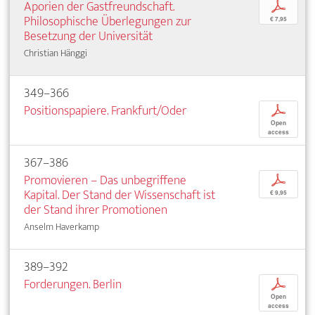
Aporien der Gastfreundschaft.
p
Philosophische Überlegungen zur
€ 7,95
Besetzung der Universität
Christian Hänggi
349–366
Positionspapiere. Frankfurt/Oder
p
Open
access
367–386
Promovieren – Das unbegriffene
p
Kapital. Der Stand der Wissenschaft ist
€ 9,95
der Stand ihrer Promotionen
Anselm Haverkamp
389–392
Forderungen. Berlin
p
Open
access