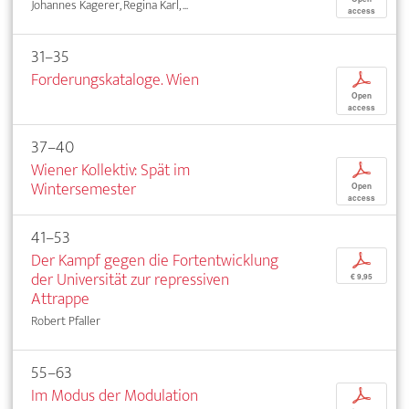
Johannes Kagerer, Regina Karl, ...
access
31–35
Forderungskataloge. Wien
p
Open
access
37–40
Wiener Kollektiv: Spät im
p
Wintersemester
Open
access
41–53
Der Kampf gegen die Fortentwicklung
p
der Universität zur repressiven
€ 9,95
Attrappe
Robert Pfaller
55–63
Im Modus der Modulation
p