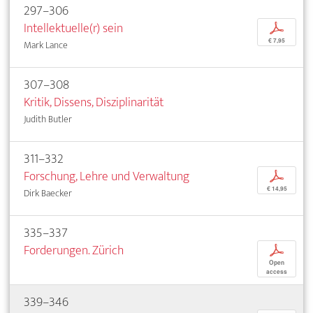
297–306
Intellektuelle(r) sein
p
€ 7,95
Mark Lance
307–308
Kritik, Dissens, Disziplinarität
Judith Butler
311–332
Forschung, Lehre und Verwaltung
p
€ 14,95
Dirk Baecker
335–337
Forderungen. Zürich
p
Open
access
339–346