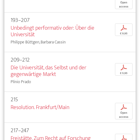
Open
access
193–207
Unbedingt performativ oder: Über die
p
Universität
€ 9,95
Philippe Büttgen, Barbara Cassin
209–212
Die Universität, das Selbst und der
p
gegenwärtige Markt
€ 5,95
Plínio Prado
215
Resolution. Frankfurt/Main
p
Open
access
217–247
Freistätte. Zum Recht auf Forschung
p