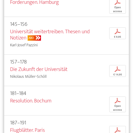
Forderungen. Hamburg
p
Open
access
145–156
Universität weitertreiben. Thesen und
p
Notizen
€ 9,95
ABO
Karl-Josef Pazzini
157–178
Die Zukunft der Universität
p
€ 14,95
Nikolaus Müller-Schöll
181–184
Resolution. Bochum
p
Open
access
187–191
Flugblätter. Paris
p