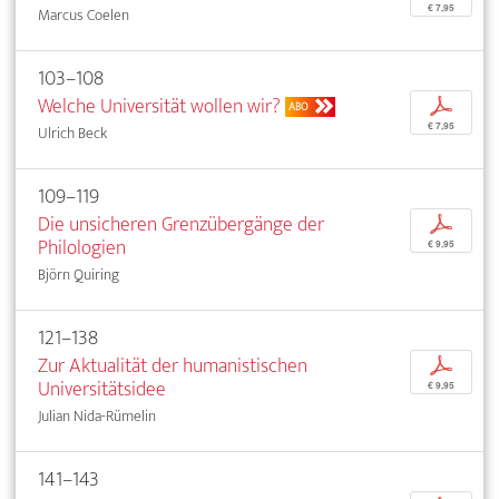
€ 7,95
Marcus Coelen
103–108
Welche Universität wollen wir?
p
ABO
€ 7,95
Ulrich Beck
109–119
Die unsicheren Grenzübergänge der
p
Philologien
€ 9,95
Björn Quiring
121–138
Zur Aktualität der humanistischen
p
Universitätsidee
€ 9,95
Julian Nida-Rümelin
141–143