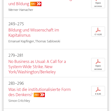
und Bildung
Open
ABO
access
Werner Hamacher
249–275
Bildung und Wissenschaft im
p
Kapitalismus
€ 14,95
Emanuel Kapfinger, Thomas Sablowski
279–281
No Business as Usual: A Call for a
p
System-Wide Strike. New
Open
access
York/Washington/Berkeley
283–296
Was ist die institutionalisierte Form
p
des Denkens?
€ 9,95
ABO
Simon Critchley