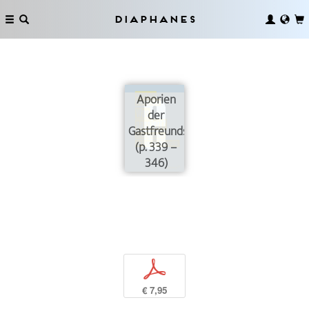
Diaphanes
Aporien
der
Gastfreundschaft
(p. 339 –
346)
p
€ 7,95