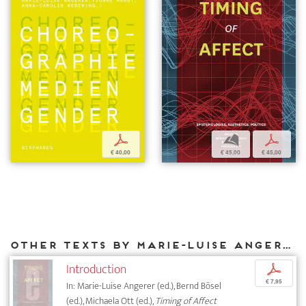
p
b
p
€ 40,00
€ 45,00
€ 45,00
Other texts by Marie-Luise Angerer for DIAPHANES
Introduction
p
€ 7,95
In: Marie-Luise Angerer (ed.), Bernd Bösel
(ed.), Michaela Ott (ed.),
Timing of Affect