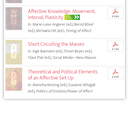
Affective Knowledge. Movement,
p
Interval, Plasticity
OPEN
€ 9,95
ACCESS
In: Marie-Luise Angerer (ed.), Bernd Bösel
(ed.), Michaela Ott (ed.),
Timing of Affect
Short-Circuiting the Masses
p
€ 7,95
In: Inge Baxmann (ed.), Timon Beyes (ed.),
Claus Pias (ed.),
Social Media—New Masses
Theoretical and Political Elements
p
of an Affective Set-Up
€ 9,95
In: Marietta Kesting (ed.), Susanne Witzgall
(ed.),
Politics of Emotion/Power of Affect