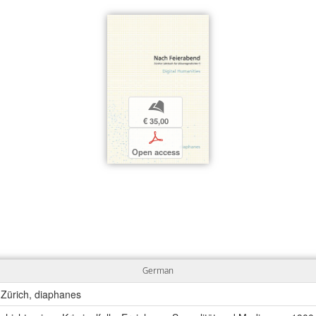
b
€ 35,00
p
Open access
German
 Zürich, diaphanes