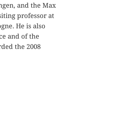
tingen, and the Max
siting professor at
gne. He is also
e and of the
rded the 2008