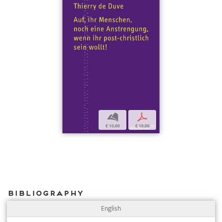
b
p
€ 10,00
€ 10,00
Bibliography
English