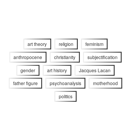
art theory
religion
feminism
anthropocene
christianity
subjectification
gender
art history
Jacques Lacan
father figure
psychoanalysis
motherhood
politics