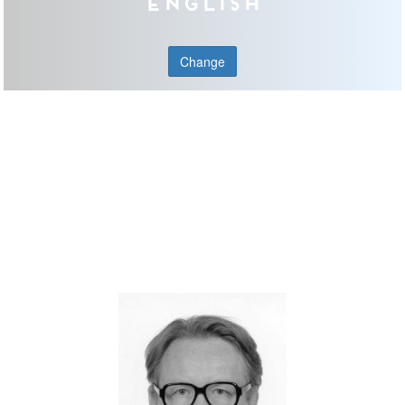
English
Change