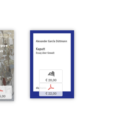
b
€ 20,00
p
p
€ 22,00
5,00