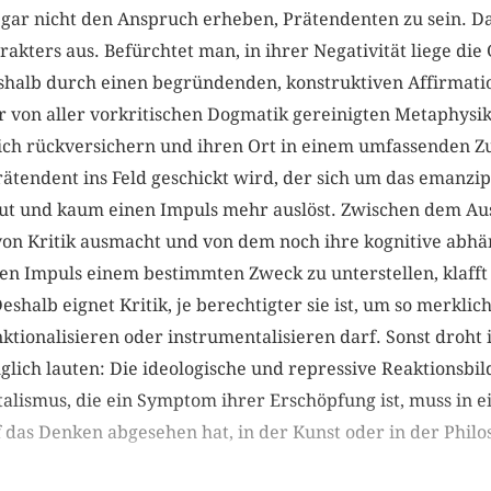
e gar nicht den Anspruch erheben, Prätendenten zu sein. 
akters aus. Befürchtet man, in ihrer Negativität liege di
shalb durch einen begründenden, konstruktiven Affirmati
er von aller vorkritischen Dogmatik gereinigten Metaphysik 
e sich rückversichern und ihren Ort in einem umfassende
Prätendent ins Feld geschickt wird, der sich um das emanzip
t und kaum einen Impuls mehr auslöst. Zwischen dem Ausl
von Kritik ausmacht und von dem noch ihre kognitive abhä
n Impuls einem bestimmten Zweck zu unterstellen, klafft 
halb eignet Kritik, je berechtigter sie ist, um so merklic
tionalisieren oder instrumentalisieren darf. Sonst droht 
lglich lauten: Die ideologische und repressive Reaktionsbil
talismus, die ein Symptom ihrer Erschöpfung ist, muss in
 das Denken abgesehen hat, in der Kunst oder in der Philo