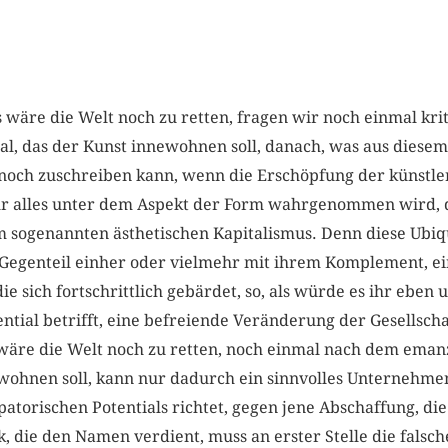
s wäre die Welt noch zu retten, fragen wir noch einmal kri
l, das der Kunst innewohnen soll, danach, was aus diesem 
noch zuschreiben kann, wenn die Erschöpfung der künstle
hr alles unter dem Aspekt der Form wahrgenommen wird, d
 sogenannten ästhetischen Kapitalismus. Denn diese Ubiqu
Gegenteil einher oder vielmehr mit ihrem Komplement, ei
e sich fortschrittlich gebärdet, so, als würde es ihr eben 
ntial betrifft, eine befreiende Veränderung der Gesellscha
 wäre die Welt noch zu retten, noch einmal nach dem emanz
wohnen soll, kann nur dadurch ein sinnvolles Unternehmen 
atorischen Potentials richtet, gegen jene Abschaffung, die 
, die den Namen verdient, muss an erster Stelle die falsc