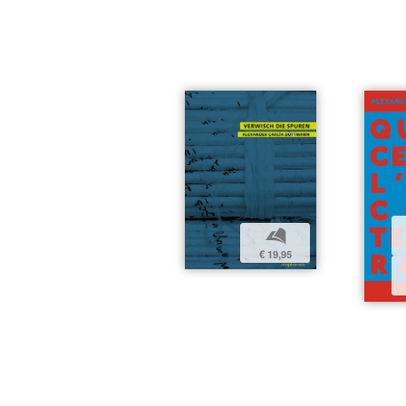
b
€ 19,95