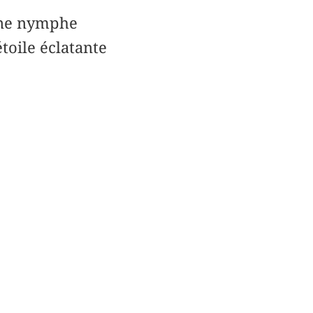
 une nymphe
étoile éclatante