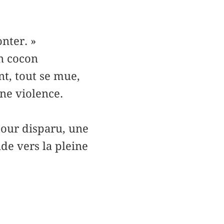
nter. »
n cocon
t, tout se mue,
une violence.
mour disparu, une
de vers la pleine