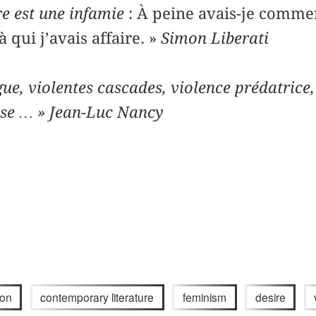
est une ­­infamie
: À peine avais-je comme
à qui j’avais affaire. »
Simon Liberati
gue, violentes cascades, violence prédatrice,
uose … » Jean-Luc Nancy
ion
contemporary literature
feminism
desire