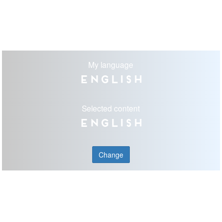
My language
English
Selected content
English
Change