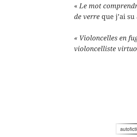
«
Le mot comprendre 
de verre
que j’ai su 
« Violoncelles en fu
violoncelliste ­virt
autofict