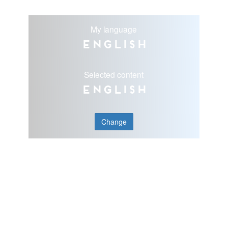
My language
English
Selected content
English
Change