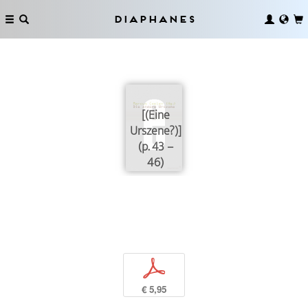
Diaphanes
[(Eine
Urszene?)]
(p. 43 –
46)
p
€ 5,95