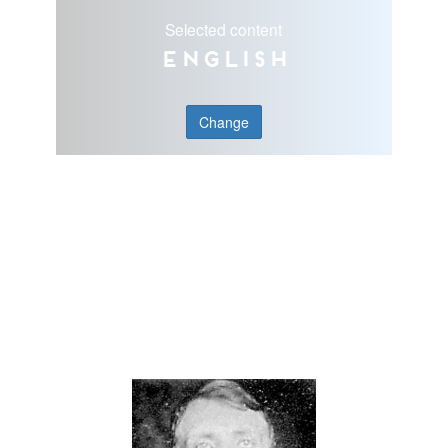
Selected content
English
Change