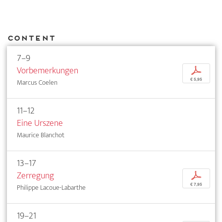
Content
7–9
Vorbemerkungen
p
€ 5,95
Marcus Coelen
11–12
Eine Urszene
Maurice Blanchot
13–17
Zerregung
p
€ 7,95
Philippe Lacoue-Labarthe
19–21