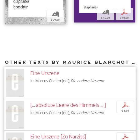
b
p
b
€ 40,00
€ 40,00
€ 20,00
Other texts by Maurice Blanchot for DIAPHANES
Eine Urszene
In: Marcus Coelen (ed.),
Die andere Urszene
[… absolute Leere des Himmels … ]
p
€ 5,95
In: Marcus Coelen (ed.),
Die andere Urszene
Eine Urszene [Zu Narziss]
p