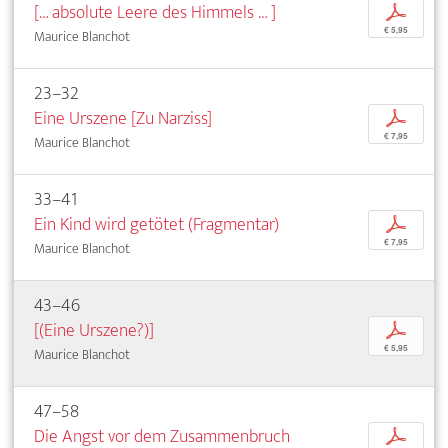
[… absolute Leere des Himmels … ]
p
€ 5,95
Maurice Blanchot
23–32
Eine Urszene [Zu Narziss]
p
€ 7,95
Maurice Blanchot
33–41
Ein Kind wird getötet (Fragmentar)
p
€ 7,95
Maurice Blanchot
43–46
[(Eine Urszene?)]
p
€ 5,95
Maurice Blanchot
47–58
Die Angst vor dem Zusammenbruch
p