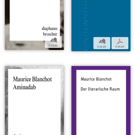
b
b
p
€ 14,95
€ 25,00
€ 25,00