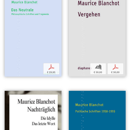
p
b
p
€ 29,95
€ 30,00
€ 30,00