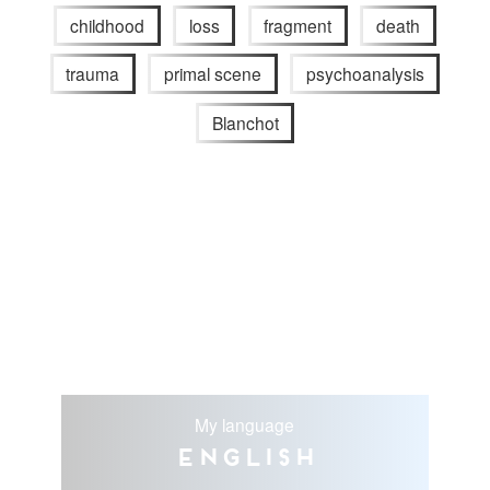
childhood
loss
fragment
death
trauma
primal scene
psychoanalysis
Blanchot
My language
English