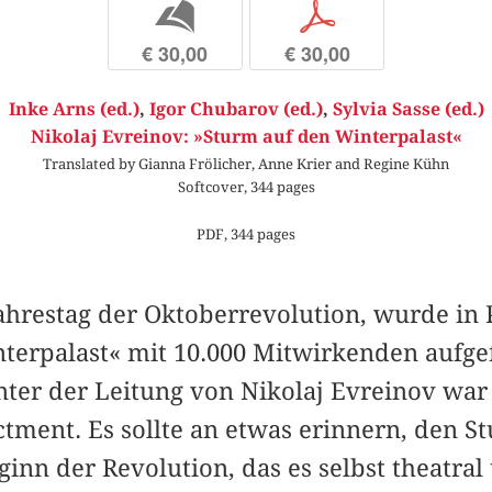
b
p
€ 30,00
€ 30,00
Inke Arns (ed.)
,
Igor Chubarov (ed.)
,
Sylvia Sasse (ed.)
Nikolaj Evreinov: »Sturm auf den Winterpalast«
Translated by Gianna Frölicher, Anne Krier and Regine Kühn
Softcover, 344 pages
PDF, 344 pages
Jahrestag der Oktoberrevolution, wurde in 
terpalast« mit 10.000 Mitwirkenden aufge
ter der Leitung von Nikolaj Evreinov war e
tment. Es sollte an etwas erinnern, den S
ginn der Revolution, das es selbst theatral