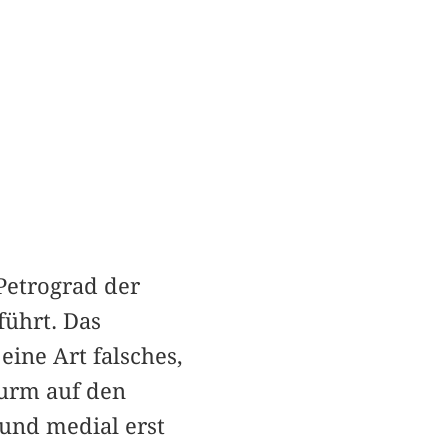
Petrograd der
führt. Das
ine Art falsches,
turm auf den
 und medial erst