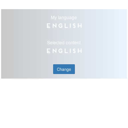
My language
English
Selected content
English
Change