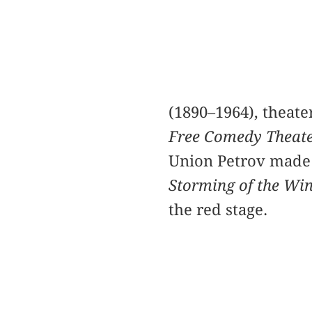
(1890–1964), theat
Free Comedy Theat
Union Petrov made h
Storming of the Win
the red stage.