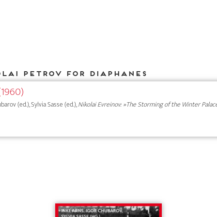
olai Petrov for DIAPHANES
(1960)
ubarov (ed.), Sylvia Sasse (ed.),
Nikolai Evreinov: »The Storming of the Winter Palac