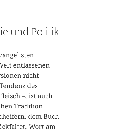
ie und Politik
vangelisten
Welt entlassenen
rsionen nicht
 Tendenz des
Fleisch –, ist auch
chen Tradition
acheifern, dem Buch
ückfaltet, Wort am