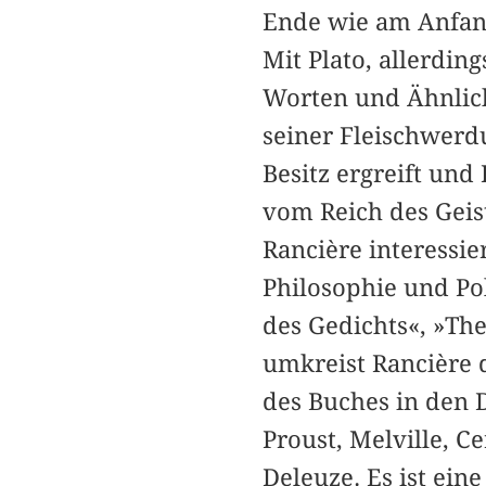
Ende wie am Anfan
Mit Plato, allerdin
Worten und Ähnlich
seiner Fleischwerd
Besitz ergreift un
vom Reich des Geis
Rancière interessie
Philosophie und Pol
des Gedichts«, »Th
umkreist Rancière 
des Buches in den
Proust, Melville, 
Deleuze. Es ist ein