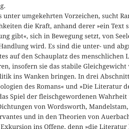
g.
gs unter umgekehrten Vorzeichen, sucht Ra
keiten die Kraft, anhand derer »ein Text 
ung gibt«, sich in Bewegung setzt, von Se
d Handlung wird. Es sind die unter- und ab
tes auf den Schauplatz des menschlichen L
ren, insofern sie das stabile Gleichgewicht 
itik ins Wanken bringen. In drei Abschnitt
eologien des Romans« und »Die Literatur d
das Spiel der fleischgewordenen Wahrheit
 Dichtungen von Wordsworth, Mandelstam,
Cervantes und in den Theorien von Auerbac
e Exkursion ins Offene, denn »die Literatur 