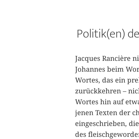
Politik(en) d
Jacques Rancière n
Johannes beim Wort
Wortes, das ein pre
zurückkehren – nic
Wortes hin auf etwas
jenen Texten der c
eingeschrieben, di
des fleischgeworden