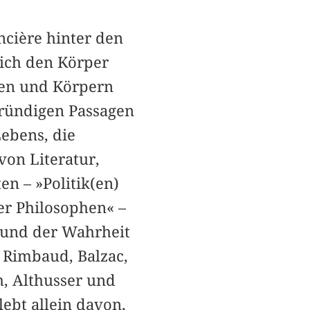
ncière hinter den
sich den Körper
elen und Körpern
gründigen Passagen
ebens, die
von Literatur,
en – »Politik(en)
er Philosophen« –
 und der Wahrheit
 Rimbaud, Balzac,
h, Althusser und
lebt allein davon,