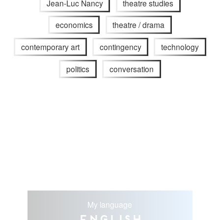
Jean-Luc Nancy
theatre studies
economics
theatre / drama
contemporary art
contingency
technology
politics
conversation
My language
English