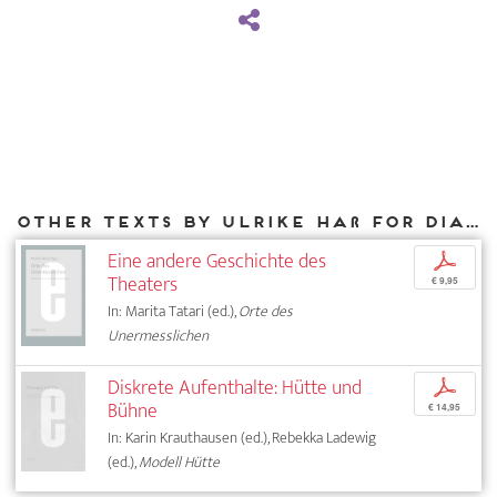
Other texts by Ulrike Haß for DIAPHANES
Eine andere Geschichte des
p
Theaters
€ 9,95
In: Marita Tatari (ed.),
Orte des
Unermesslichen
Diskrete Aufenthalte: Hütte und
p
Bühne
€ 14,95
In: Karin Krauthausen (ed.), Rebekka Ladewig
(ed.),
Modell Hütte