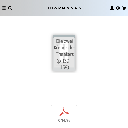
Diaphanes
Die zwei
Körper des
Theaters
(p. 139 –
159)
p
€ 14,95