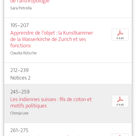
de l’anthropologie
Sara Petrella
195–207
Apprendre de l’objet : la Kunstkammer
p
de la Wasserkirche de Zurich et ses
€ 9,95
fonctions
Claudia Rütsche
212–239
Notices 2
245–259
Les indiennes suisses : fils de coton et
p
motifs politiques
€ 9,95
Chonja Lee
261–275