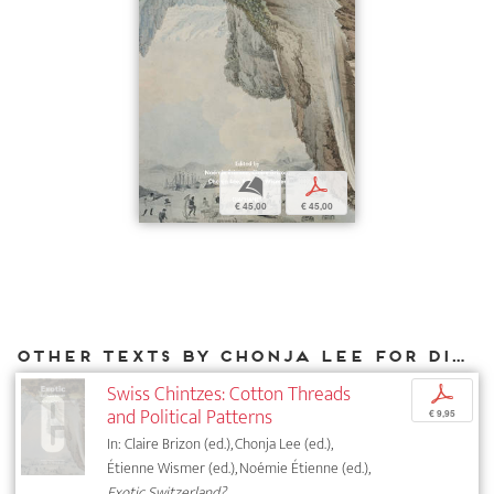
b
p
€ 45,00
€ 45,00
Other texts by Chonja Lee for DIAPHANES
Swiss Chintzes: Cotton Threads
p
and Political Patterns
€ 9,95
In: Claire Brizon (ed.), Chonja Lee (ed.),
Étienne Wismer (ed.), Noémie Étienne (ed.),
Exotic Switzerland?