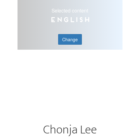
Selected content
English
Change
Chonja Lee