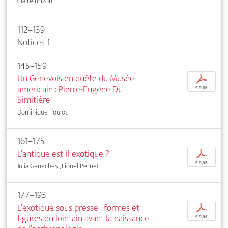
Claire Brizon
112–139
Notices 1
145–159
Un Genevois en quête du Musée
p
américain : Pierre-Eugène Du
€ 9,95
Simitière
Dominique Poulot
161–175
L’antique est-il exotique ?
p
€ 9,95
Julia Genechesi, Lionel Pernet
177–193
L’exotique sous presse : formes et
p
figures du lointain avant la naissance
€ 9,95