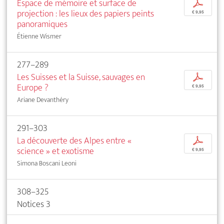
Espace de mémoire et surface de
p
projection : les lieux des papiers peints
€ 9,95
panoramiques
Étienne Wismer
277–289
Les Suisses et la Suisse, sauvages en
p
Europe ?
€ 9,95
Ariane Devanthéry
291–303
La découverte des Alpes entre «
p
science » et exotisme
€ 9,95
Simona Boscani Leoni
308–325
Notices 3