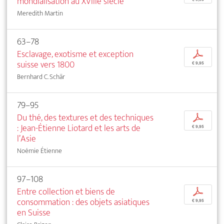
mondialisation au XVIIIe siècle
Meredith Martin
63–78
Esclavage, exotisme et exception
p
suisse vers 1800
€ 9,95
Bernhard C. Schär
79–95
Du thé, des textures et des techniques
p
: Jean-Étienne Liotard et les arts de
€ 9,95
l’Asie
Noémie Étienne
97–108
Entre collection et biens de
p
consommation : des objets asiatiques
€ 9,95
en Suisse