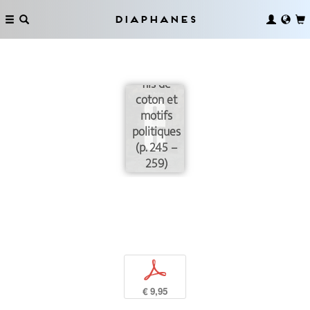
Diaphanes
Les
indiennes
suisses :
fils de
coton et
motifs
politiques
(p. 245 –
259)
p
€ 9,95