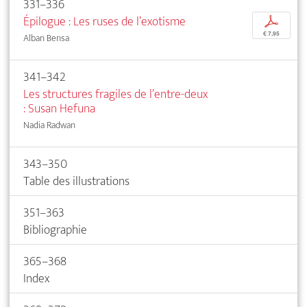
331–336
Épilogue : Les ruses de l’exotisme
p
€ 7,95
Alban Bensa
341–342
Les structures fragiles de l’entre-deux
: Susan Hefuna
Nadia Radwan
343–350
Table des illustrations
351–363
Bibliographie
365–368
Index