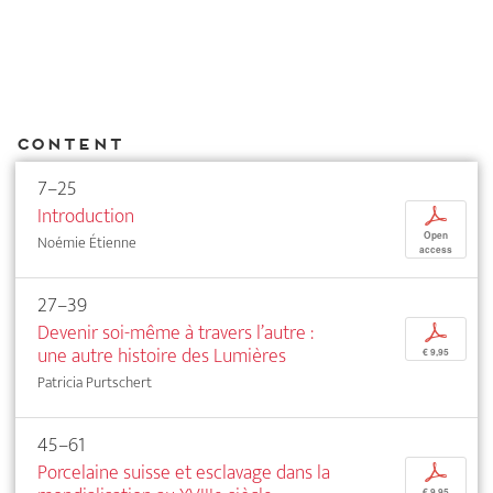
Content
7–25
Introduction
p
Open
Noémie Étienne
access
27–39
Devenir soi-même à travers l’autre :
p
une autre histoire des Lumières
€ 9,95
Patricia Purtschert
45–61
Porcelaine suisse et esclavage dans la
p
€ 9,95