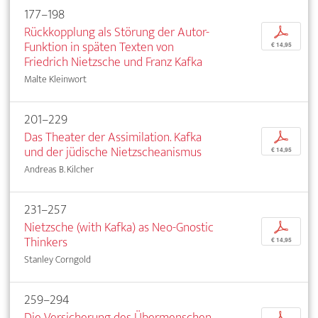
177–198
Rückkopplung als Störung der Autor-
p
Funktion in späten Texten von
€ 14,95
Friedrich Nietzsche und Franz Kafka
Malte Kleinwort
201–229
Das Theater der Assimilation. Kafka
p
und der jüdische Nietzscheanismus
€ 14,95
Andreas B. Kilcher
231–257
Nietzsche (with Kafka) as Neo-Gnostic
p
Thinkers
€ 14,95
Stanley Corngold
259–294
Die Versicherung des Übermenschen.
p