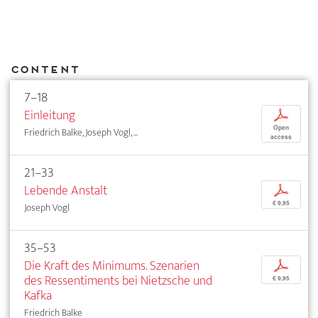
Content
7–18
Einleitung
p
Open
Friedrich Balke, Joseph Vogl, ...
access
21–33
Lebende Anstalt
p
€ 9,95
Joseph Vogl
35–53
Die Kraft des Minimums. Szenarien
p
des Ressentiments bei Nietzsche und
€ 9,95
Kafka
Friedrich Balke