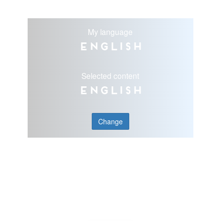
My language
English
Selected content
English
Change