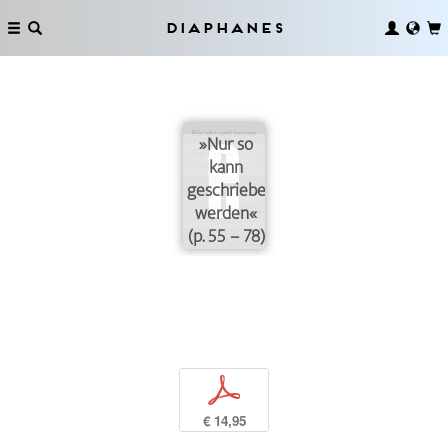
Diaphanes
»Nur so
kann
geschrieben
werden«
(p. 55 – 78)
p
€ 14,95