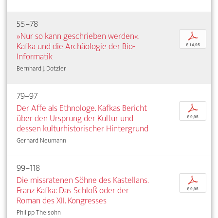
55–78
»Nur so kann geschrieben werden«.
p
Kafka und die Archäologie der Bio-
€ 14,95
Informatik
Bernhard J. Dotzler
79–97
Der Affe als Ethnologe. Kafkas Bericht
p
über den Ursprung der Kultur und
€ 9,95
dessen kulturhistorischer Hintergrund
Gerhard Neumann
99–118
Die missratenen Söhne des Kastellans.
p
Franz Kafka: Das Schloß oder der
€ 9,95
Roman des XII. Kongresses
Philipp Theisohn