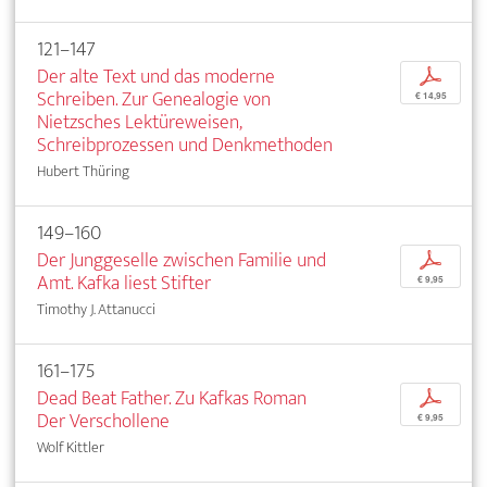
121–147
Der alte Text und das moderne
p
Schreiben. Zur Genealogie von
€ 14,95
Nietzsches Lektüreweisen,
Schreibprozessen und Denkmethoden
Hubert Thüring
149–160
Der Junggeselle zwischen Familie und
p
Amt. Kafka liest Stifter
€ 9,95
Timothy J. Attanucci
161–175
Dead Beat Father. Zu Kafkas Roman
p
Der Verschollene
€ 9,95
Wolf Kittler