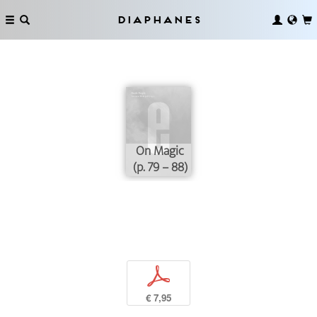
Diaphanes
On Magic
(p. 79 – 88)
p
€ 7,95