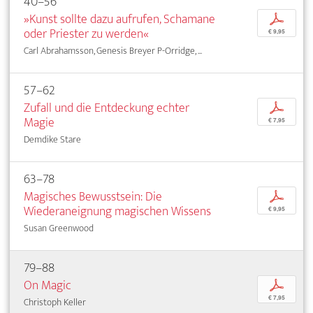
40–56
»Kunst sollte dazu aufrufen, Schamane
p
oder Priester zu werden«
€ 9,95
Carl Abrahamsson, Genesis Breyer P-Orridge, ...
57–62
Zufall und die Entdeckung echter
p
Magie
€ 7,95
Demdike Stare
63–78
Magisches Bewusstsein: Die
p
Wiederaneignung magischen Wissens
€ 9,95
Susan Greenwood
79–88
On Magic
p
€ 7,95
Christoph Keller