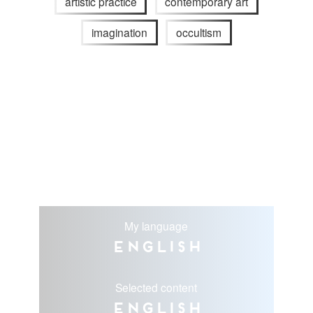
artistic practice
contemporary art
imagination
occultism
My language
English
Selected content
English