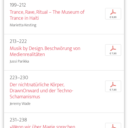
199–212
Trance, Rave, Ritual – The Museum of
p
Trance in Haiti
€ 9,95
Marietta Kesting
213–222
Musik by Design. Beschwörung von
p
Medienrealitäten
€ 7,95
Jussi Parikka
223–230
Der nichtnatürliche Körper,
p
DrawnOnward und der Techno-
€ 7,95
Schamanismus
Jeremy Wade
231–238
»Wenn wir über Magie sprechen,
p