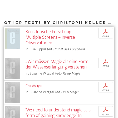
Other texts by Christoph Keller for DIAPHANES
Künstlerische Forschung –
p
Multiple Screens – Inverse
€ 9,95
Observatorien
In: Elke Bippus (ed.),
Kunst des Forschens
»Wir müssen Magie als eine Form
p
der Wissenserlangung verstehen«
€ 7,95
In: Susanne Witzgall (ed.),
Reale Magie
On Magic
p
€ 7,95
In: Susanne Witzgall (ed.),
Real Magic
‘We need to understand magic as a
p
form of gaining knowledge’. In
€ 7,95