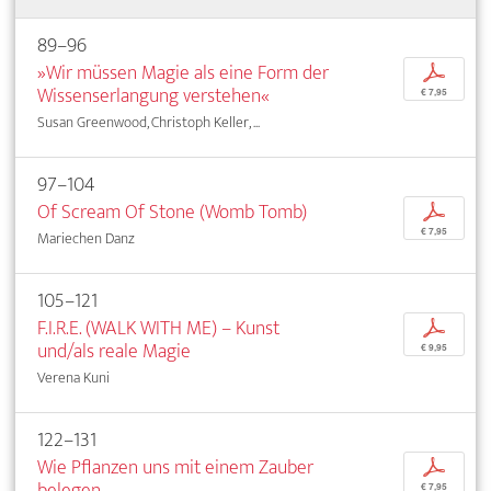
89–96
»Wir müssen Magie als eine Form der
p
Wissenserlangung verstehen«
€ 7,95
Susan Greenwood, Christoph Keller, ...
97–104
Of Scream Of Stone (Womb Tomb)
p
€ 7,95
Mariechen Danz
105–121
F.I.R.E. (WALK WITH ME) – Kunst
p
und/als reale Magie
€ 9,95
Verena Kuni
122–131
Wie Pflanzen uns mit einem Zauber
p
belegen
€ 7,95