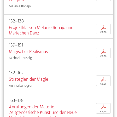
Melanie Bonajo
132–138
Projektklassen Melanie Bonajo und
p
Mariechen Danz
€ 7,95
139–151
Magischer Realismus
p
€ 9,95
Michael Taussig
152–162
Strategien der Magie
p
€ 9,95
Annika Lundgren
163–178
Anrufungen der Materie.
p
Zeitgenössische Kunst und der Neue
€ 9,95