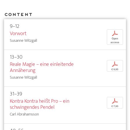
Content
9–12
Vorwort
p
Open
Susanne Witzgall
access
13–30
Reale Magie – eine einleitende
p
Annäherung
€ 9,95
Susanne Witzgall
31–39
Kontra Kontra heißt Pro – ein
p
schwingendes Pendel
€ 7,95
Carl Abrahamsson