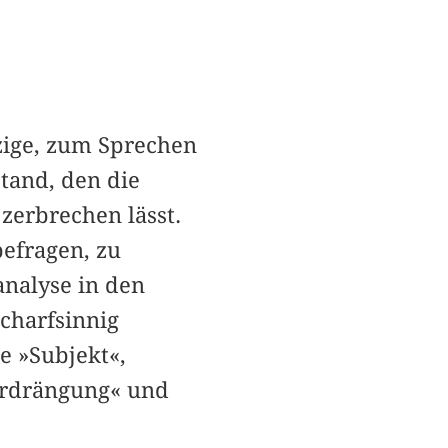
zige, zum Sprechen
tand, den die
zerbrechen lässt.
befragen, zu
analyse in den
charfsinnig
e »Subjekt«,
erdrängung« und