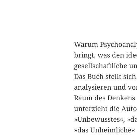
Warum Psychoanalys
bringt, was den id
gesellschaftliche u
Das Buch stellt sic
analysieren und vor
Raum des Denkens d
unterzieht die Aut
»Unbewusstes«, »da
»das Unheimliche« 