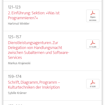
121–123
2. Einführung: Sektion: »Was ist
p
Programmieren?«
Open
access
Hartmut Winkler
125–157
Dienstleistungsagenturen. Zur
p
Delegation von Handlungsmacht
€ 14,95
zwischen Subalternen und Software-
Services
Markus Krajewski
159–174
Schrift, Diagramm, Programm –
p
Kulturtechniken der Inskription
€ 9,95
Sybille Krämer