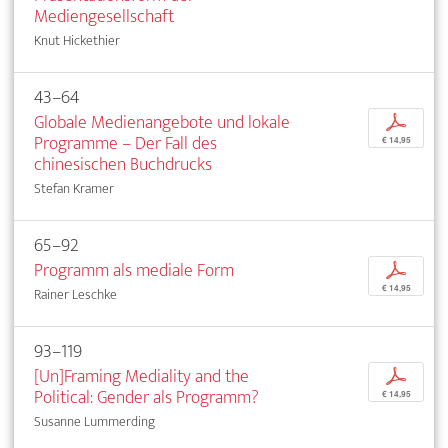
Mediengesellschaft
Knut Hickethier
43–64
Globale Medienangebote und lokale
p
Programme – Der Fall des
€ 14,95
chinesischen Buchdrucks
Stefan Kramer
65–92
Programm als mediale Form
p
€ 14,95
Rainer Leschke
93–119
[Un]Framing Mediality and the
p
Political: Gender als Programm?
€ 14,95
Susanne Lummerding