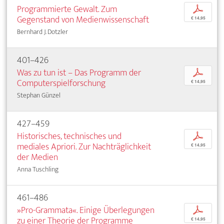
Programmierte Gewalt. Zum
p
Gegenstand von Medienwissenschaft
€ 14,95
Bernhard J. Dotzler
401–426
Was zu tun ist – Das Programm der
p
Computerspielforschung
€ 14,95
Stephan Günzel
427–459
Historisches, technisches und
p
mediales Apriori. Zur Nachträglichkeit
€ 14,95
der Medien
Anna Tuschling
461–486
»Pro-Grammata«. Einige Überlegungen
p
zu einer Theorie der Programme
€ 14,95