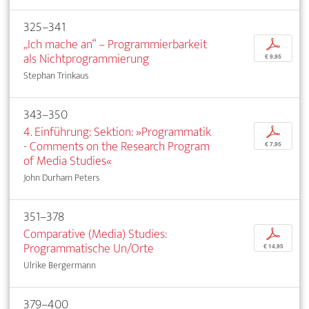
325–341
„Ich mache an“ – Programmierbarkeit
p
als Nichtprogrammierung
€ 9,95
Stephan Trinkaus
343–350
4. Einführung: Sektion: »Programmatik
p
- Comments on the Research Program
€ 7,95
of Media Studies«
John Durham Peters
351–378
Comparative (Media) Studies:
p
Programmatische Un/Orte
€ 14,95
Ulrike Bergermann
379–400