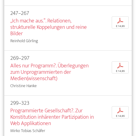
247–267
„Ich mache aus.“. Relationen,
p
strukturelle Koppelungen und reine
€ 14,95
Bilder
Reinhold Görling
269–297
Alles nur Programm?. Überlegungen
p
zum Unprogrammierten der
€ 14,95
Medien(wissenschaft)
Christine Hanke
299–323
Programmierte Gesellschaft?. Zur
p
Konstitution inhärenter Partizipation in
€ 14,95
Web Applikationen
Mirko Tobias Schäfer