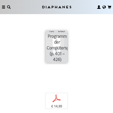
Diaphanes
Was zu tun
ist – Das
Programm
der
Computerspielforschung
(p. 401 –
426)
p
€ 14,95