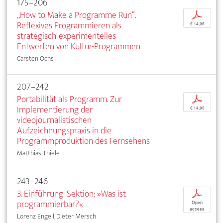
175–206
„How to Make a Programme Run“.
p
Reflexives Programmieren als
€ 14,95
strategisch-experimentelles
Entwerfen von Kultur-Programmen
Carsten Ochs
207–242
Portabilität als Programm. Zur
p
Implementierung der
€ 14,95
videojournalistischen
Aufzeichnungspraxis in die
Programmproduktion des Fernsehens
Matthias Thiele
243–246
3. Einführung: Sektion: »Was ist
p
programmierbar?«
Open
access
Lorenz Engell, Dieter Mersch