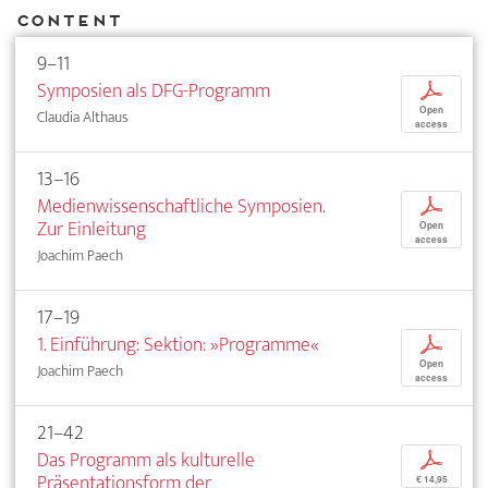
Content
9–11
Symposien als DFG-Programm
p
Open
Claudia Althaus
access
13–16
Medienwissenschaftliche Symposien.
p
Zur Einleitung
Open
access
Joachim Paech
17–19
1. Einführung: Sektion: »Programme«
p
Open
Joachim Paech
access
21–42
Das Programm als kulturelle
p
Präsentationsform der
€ 14,95