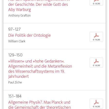
der Geschichte. Der wilde Gott des
€ 14,95
Aby Warburg
Anthony Grafton
97–127
Die Politik der Ontologie
p
€ 14,95
William Clark
129–150
»Wissen« und »hohe Gedanken«.
p
Allgemeinheit und die Metareflexion
€ 14,95
des Wissenschaftssystems im 19.
Jahrhundert
Paul Ziche
151–184
Allgemeine Physik?. Max Planck und
p
die Gemeinschaft der theoretischen
€ 14,95