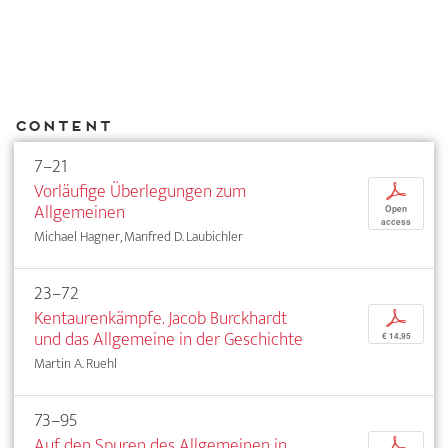
Content
7–21
Vorläufige Überlegungen zum
p
Allgemeinen
Open
access
Michael Hagner, Manfred D. Laubichler
23–72
Kentaurenkämpfe. Jacob Burckhardt
p
und das Allgemeine in der Geschichte
€ 14,95
Martin A. Ruehl
73–95
Auf den Spuren des Allgemeinen in
p