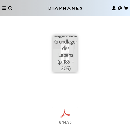
Biologie
als
Diaphanes
selbständige
Grundwissenschaft
und die
allgemeinen
Grundlagen
des
Lebens
(p. 185 –
205)
p
€ 14,95