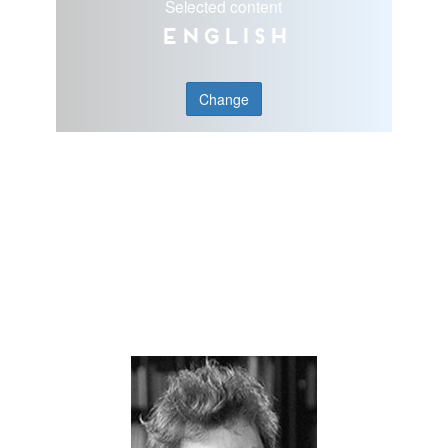
Selected content
English
Change