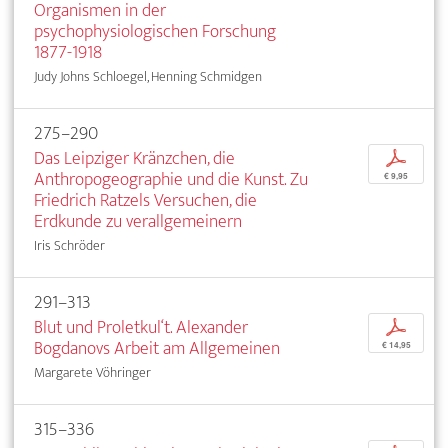
Organismen in der
psychophysiologischen Forschung
1877-1918
Judy Johns Schloegel, Henning Schmidgen
275–290
Das Leipziger Kränzchen, die
p
Anthropogeographie und die Kunst. Zu
€ 9,95
Friedrich Ratzels Versuchen, die
Erdkunde zu verallgemeinern
Iris Schröder
291–313
Blut und Proletkul‘t. Alexander
p
Bogdanovs Arbeit am Allgemeinen
€ 14,95
Margarete Vöhringer
315–336