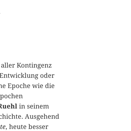
e
 aller Kontingenz
e Entwicklung oder
ine Epoche wie die
 Epochen
Ruehl
in seinem
schichte. Ausgehend
te
, heute besser