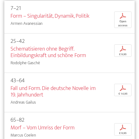
7–21
Form – Singularität, Dynamik, Politik
p
Open
Armen Avanessian
access
25–42
Schematisieren ohne Begriff.
p
Einbildungskraft und schöne Form
€ 9,95
Rodolphe Gasché
43–64
Fall und Form. Die deutsche Novelle im
p
19. Jahrhundert
€ 14,95
Andreas Gailus
65–82
Morf – Vom Umriss der Form
p
€ 9,95
Marcus Coelen