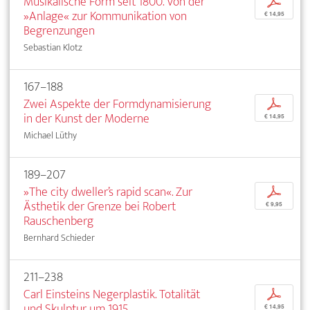
Musikalische Form seit 1800. Von der
p
»Anlage« zur Kommunikation von
€ 14,95
Begrenzungen
Sebastian Klotz
167–188
Zwei Aspekte der Formdynamisierung
p
in der Kunst der Moderne
€ 14,95
Michael Lüthy
189–207
»The city dweller’s rapid scan«. Zur
p
Ästhetik der Grenze bei Robert
€ 9,95
Rauschenberg
Bernhard Schieder
211–238
Carl Einsteins Negerplastik. Totalität
p
und Skulptur um 1915
€ 14,95