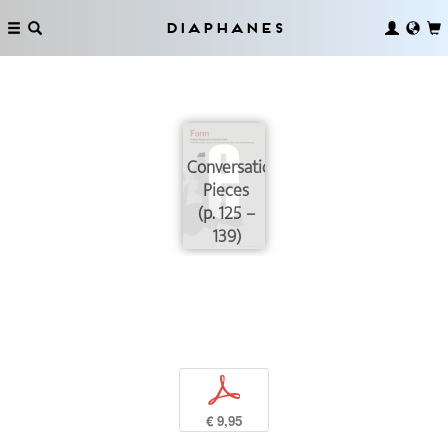
Diaphanes
Conversation
Pieces
(p. 125 –
139)
p
€ 9,95