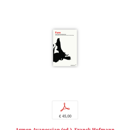
p
€ 45,00
Armen Avanessian (ed.)
,
Franck Hofmann