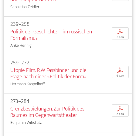
Sebastian Zeidler
239–258
Politik der Geschichte – im russischen
p
Formalismus
€ 9,95
Anke Hennig
259–272
Utopie Film. R.W. Fassbinder und die
p
Frage nach einer »Politik der Form«
€ 9,95
Hermann Kappelhoff
273–284
Grenzbespielungen. Zur Politik des
p
Raumes im Gegenwartstheater
€ 9,95
Benjamin Wihstutz