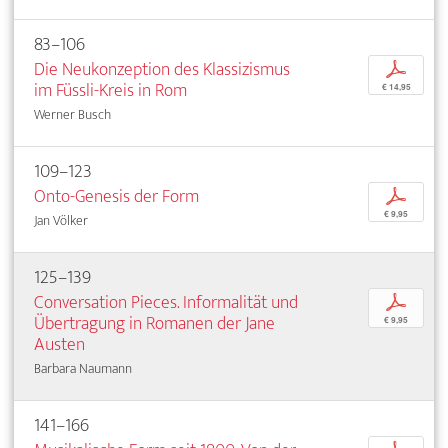
83–106
Die Neukonzeption des Klassizismus
p
im Füssli-Kreis in Rom
€ 14,95
Werner Busch
109–123
Onto-Genesis der Form
p
€ 9,95
Jan Völker
125–139
Conversation Pieces. Informalität und
p
Übertragung in Romanen der Jane
€ 9,95
Austen
Barbara Naumann
141–166