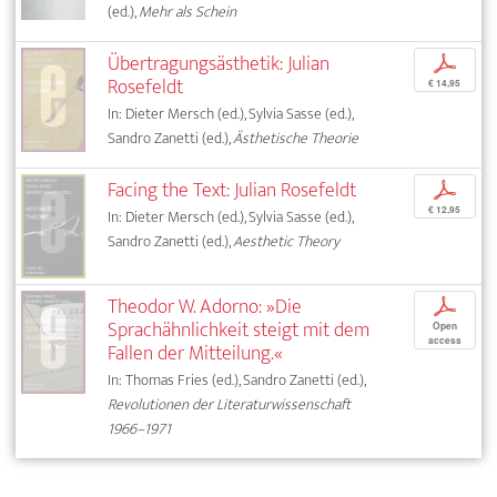
(ed.),
Mehr als Schein
Übertragungsästhetik: Julian
p
Rosefeldt
€ 14,95
In: Dieter Mersch (ed.), Sylvia Sasse (ed.),
Sandro Zanetti (ed.),
Ästhetische Theorie
Facing the Text: Julian Rosefeldt
p
€ 12,95
In: Dieter Mersch (ed.), Sylvia Sasse (ed.),
Sandro Zanetti (ed.),
Aesthetic Theory
Theodor W. Adorno: »Die
p
Sprachähnlichkeit steigt mit dem
Open
access
Fallen der Mitteilung.«
In: Thomas Fries (ed.), Sandro Zanetti (ed.),
Revolutionen der Literaturwissenschaft
1966–1971