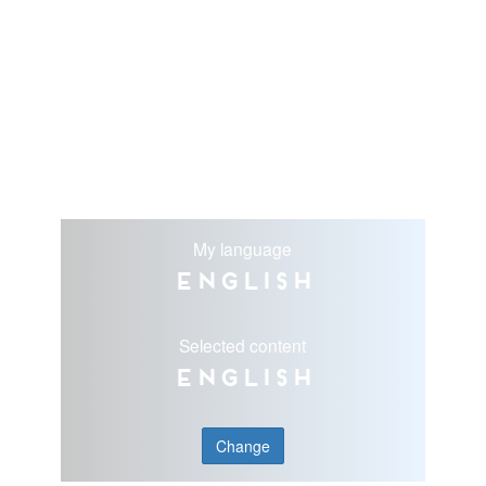
My language
English
Selected content
English
Change