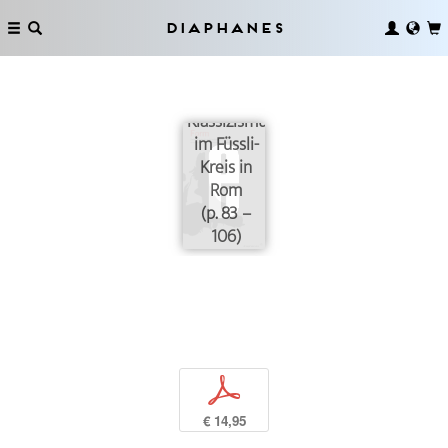
Diaphanes
Die
Neukonzeption
des
Klassizismus
im Füssli-
Kreis in
Rom
(p. 83 –
106)
p
€ 14,95