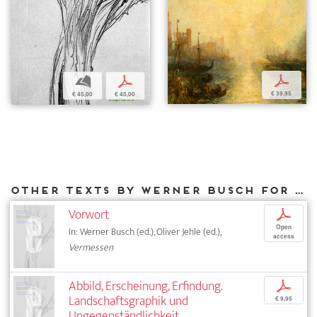
p
b
p
€ 39,95
€ 45,00
€ 45,00
Other texts by Werner Busch for DIAPHANES
Vorwort
p
Open
In: Werner Busch (ed.), Oliver Jehle (ed.),
access
Vermessen
Abbild, Erscheinung, Erfindung.
p
Landschaftsgraphik und
€ 9,95
Ungegenständlichkeit