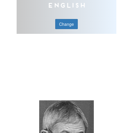
English
Change