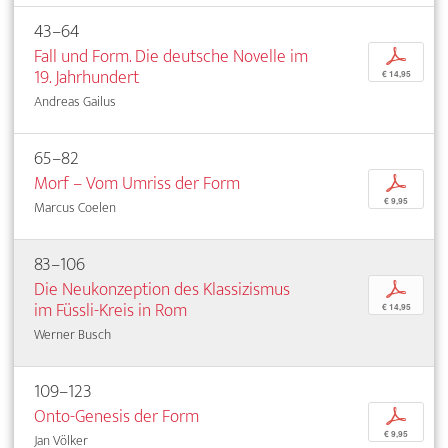
43–64
Fall und Form. Die deutsche Novelle im
p
19. Jahrhundert
€ 14,95
Andreas Gailus
65–82
Morf – Vom Umriss der Form
p
€ 9,95
Marcus Coelen
83–106
Die Neukonzeption des Klassizismus
p
im Füssli-Kreis in Rom
€ 14,95
Werner Busch
109–123
Onto-Genesis der Form
p
€ 9,95
Jan Völker