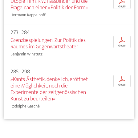
Utopie Film. R.W. Fassbinder und die
p
Frage nach einer »Politik der Form«
€ 9,95
Hermann Kappelhoff
273–284
Grenzbespielungen. Zur Politik des
p
Raumes im Gegenwartstheater
€ 9,95
Benjamin Wihstutz
285–298
»Kants Ästhetik, denke ich, eröffnet
p
eine Möglichkeit, noch die
€ 9,95
Experimente der zeitgenössischen
Kunst zu beurteilen«
Rodolphe Gasché