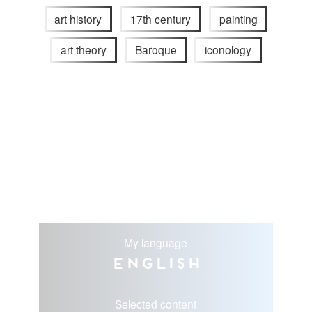
art history
17th century
painting
art theory
Baroque
iconology
My language
English
Selected content