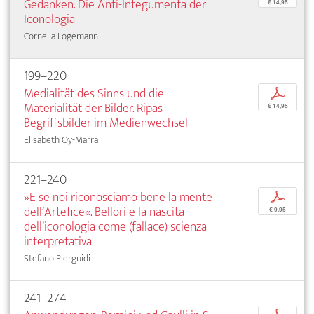
Gedanken. Die Anti-Integumenta der
€ 14,95
Iconologia
Cornelia Logemann
199–220
Medialität des Sinns und die
p
Materialität der Bilder. Ripas
€ 14,95
Begriffsbilder im Medienwechsel
Elisabeth Oy-Marra
221–240
»E se noi riconosciamo bene la mente
p
dell’Artefice«. Bellori e la nascita
€ 9,95
dell’iconologia come (fallace) scienza
interpretativa
Stefano Pierguidi
241–274