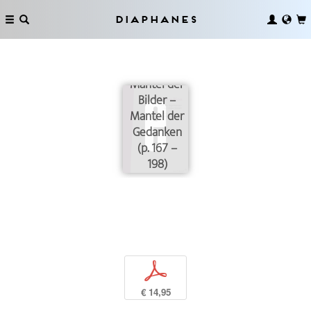
Diaphanes
Mantel der
Bilder –
Mantel der
Gedanken
(p. 167 –
198)
p
€ 14,95