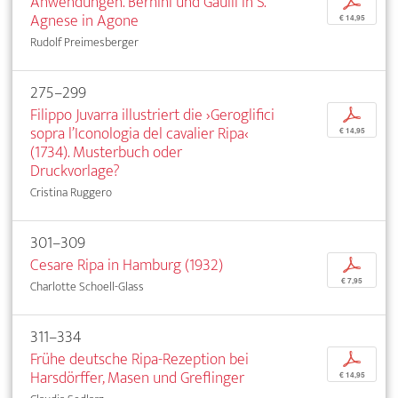
Anwendungen. Bernini und Gaulli in S.
p
Agnese in Agone
€ 14,95
Rudolf Preimesberger
275–299
Filippo Juvarra illustriert die ›Geroglifici
p
sopra l’Iconologia del cavalier Ripa‹
€ 14,95
(1734). Musterbuch oder
Druckvorlage?
Cristina Ruggero
301–309
Cesare Ripa in Hamburg (1932)
p
€ 7,95
Charlotte Schoell-Glass
311–334
Frühe deutsche Ripa-Rezeption bei
p
Harsdörffer, Masen und Greflinger
€ 14,95