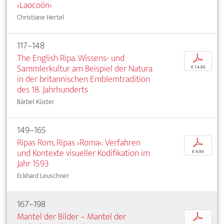
›Laocoön‹
Christiane Hertel
117–148
The English Ripa. Wissens- und
p
Sammlerkultur am Beispiel der Natura
€ 14,95
in der britannischen Emblemtradition
des 18. Jahrhunderts
Bärbel Küster
149–165
Ripas Rom, Ripas ›Roma‹. Verfahren
p
und Kontexte visueller Kodifikation im
€ 9,95
Jahr 1593
Eckhard Leuschner
167–198
Mantel der Bilder – Mantel der
p