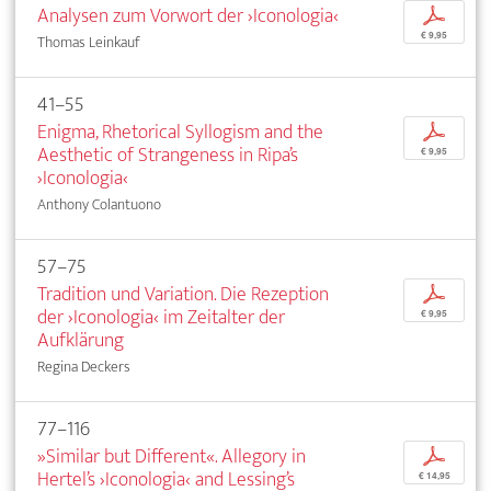
Analysen zum Vorwort der ›Iconologia‹
p
€ 9,95
Thomas Leinkauf
41–55
Enigma, Rhetorical Syllogism and the
p
Aesthetic of Strangeness in Ripa’s
€ 9,95
›Iconologia‹
Anthony Colantuono
57–75
Tradition und Variation. Die Rezeption
p
der ›Iconologia‹ im Zeitalter der
€ 9,95
Aufklärung
Regina Deckers
77–116
»Similar but Different«. Allegory in
p
Hertel’s ›Iconologia‹ and Lessing’s
€ 14,95