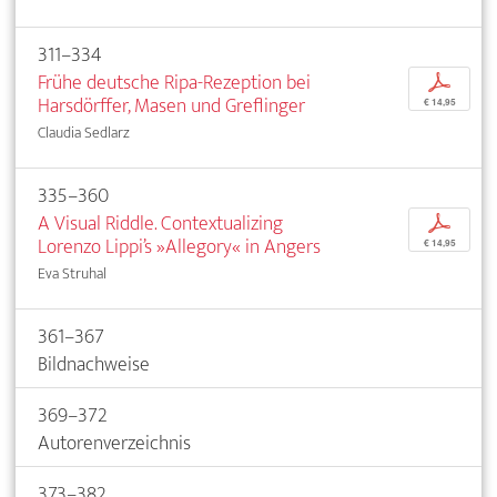
311–334
Frühe deutsche Ripa-Rezeption bei
p
Harsdörffer, Masen und Greflinger
€ 14,95
Claudia Sedlarz
335–360
A Visual Riddle. Contextualizing
p
Lorenzo Lippi’s »Allegory« in Angers
€ 14,95
Eva Struhal
361–367
Bildnachweise
369–372
Autorenverzeichnis
373–382