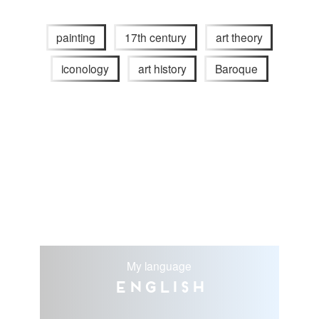
painting
17th century
art theory
iconology
art history
Baroque
My language
English