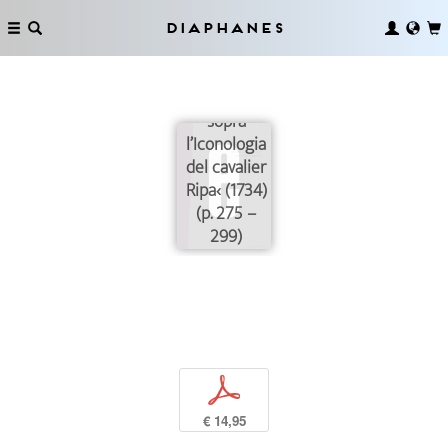
Filippo
Juvarra
Diaphanes
illustriert
die
›Geroglifici
sopra
l’Iconologia
del cavalier
Ripa‹ (1734)
(p. 275 –
299)
p
€ 14,95