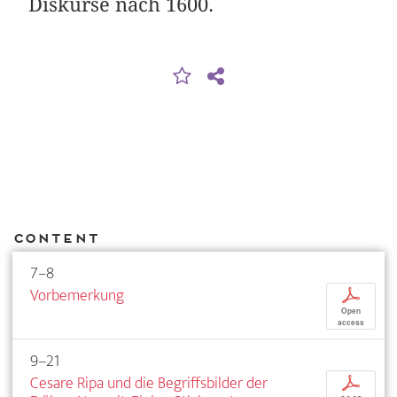
Diskurse nach 1600.
Content
7–8
Vorbemerkung
p
Open
access
9–21
Cesare Ripa und die Begriffsbilder der
p