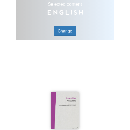
Selected content
English
Change