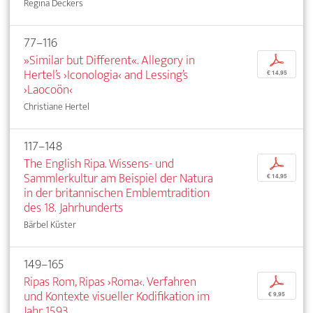
Regina Deckers
77–116
»Similar but Different«. Allegory in
p
Hertel’s ›Iconologia‹ and Lessing’s
€ 14,95
›Laocoön‹
Christiane Hertel
117–148
The English Ripa. Wissens- und
p
Sammlerkultur am Beispiel der Natura
€ 14,95
in der britannischen Emblemtradition
des 18. Jahrhunderts
Bärbel Küster
149–165
Ripas Rom, Ripas ›Roma‹. Verfahren
p
und Kontexte visueller Kodifikation im
€ 9,95
Jahr 1593