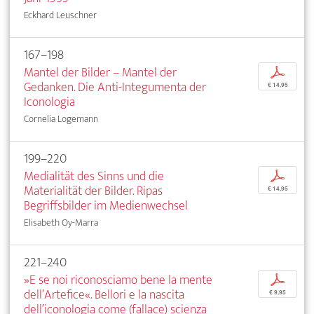
Eckhard Leuschner
167–198
Mantel der Bilder – Mantel der
p
Gedanken. Die Anti-Integumenta der
€ 14,95
Iconologia
Cornelia Logemann
199–220
Medialität des Sinns und die
p
Materialität der Bilder. Ripas
€ 14,95
Begriffsbilder im Medienwechsel
Elisabeth Oy-Marra
221–240
»E se noi riconosciamo bene la mente
p
dell’Artefice«. Bellori e la nascita
€ 9,95
dell’iconologia come (fallace) scienza