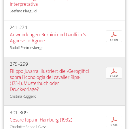
interpretativa
Stefano Pierguidi
241–274
Anwendungen. Bernini und Gaulli in S.
p
Agnese in Agone
€ 14,95
Rudolf Preimesberger
275–299
Filippo Juvarra illustriert die ›Geroglifici
p
sopra l’Iconologia del cavalier Ripa‹
€ 14,95
(1734). Musterbuch oder
Druckvorlage?
Cristina Ruggero
301–309
Cesare Ripa in Hamburg (1932)
p
€ 7,95
Charlotte Schoell-Glass