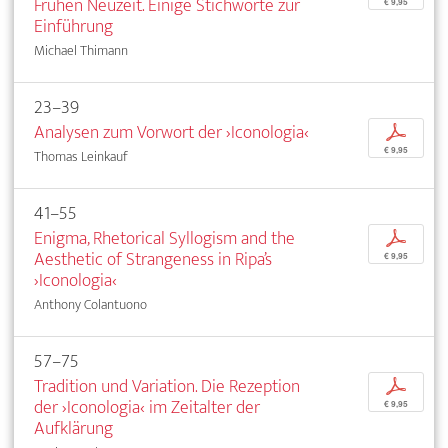
Frühen Neuzeit. Einige Stichworte zur
€ 9,95
Einführung
Michael Thimann
23–39
Analysen zum Vorwort der ›Iconologia‹
p
€ 9,95
Thomas Leinkauf
41–55
Enigma, Rhetorical Syllogism and the
p
Aesthetic of Strangeness in Ripa’s
€ 9,95
›Iconologia‹
Anthony Colantuono
57–75
Tradition und Variation. Die Rezeption
p
der ›Iconologia‹ im Zeitalter der
€ 9,95
Aufklärung