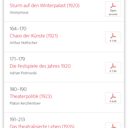
Sturm auf den Winterpalast (1920)
p
Open
Anonymous
access
164–170
Chaos der Künste (1921)
p
€ 7,95
Arthur Holitscher
171–179
Die Festspiele des Jahres 1920
p
€ 7,95
Adrian Piotrovski
180–190
Theaterpolitik (1923)
p
€ 9,95
Platon Kerzhentsev
191–213
Das theatralisierte Leben (1926)
p