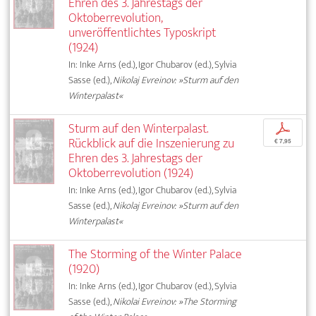
Ehren des 3. Jahrestags der
Oktoberrevolution,
unveröffentlichtes Typoskript
(1924)
In: Inke Arns (ed.), Igor Chubarov (ed.), Sylvia
Sasse (ed.),
Nikolaj Evreinov: »Sturm auf den
Winterpalast«
Sturm auf den Winterpalast.
p
Rückblick auf die Inszenierung zu
€ 7,95
Ehren des 3. Jahrestags der
Oktoberrevolution (1924)
In: Inke Arns (ed.), Igor Chubarov (ed.), Sylvia
Sasse (ed.),
Nikolaj Evreinov: »Sturm auf den
Winterpalast«
The Storming of the Winter Palace
(1920)
In: Inke Arns (ed.), Igor Chubarov (ed.), Sylvia
Sasse (ed.),
Nikolai Evreinov: »The Storming