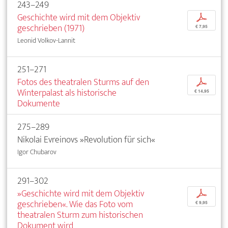
243–249
Geschichte wird mit dem Objektiv
p
geschrieben (1971)
€ 7,95
Leonid Volkov-Lannit
251–271
Fotos des theatralen Sturms auf den
p
Winterpalast als historische
€ 14,95
Dokumente
275–289
Nikolai Evreinovs »Revolution für sich«
Igor Chubarov
291–302
»Geschichte wird mit dem Objektiv
p
geschrieben«. Wie das Foto vom
€ 9,95
theatralen Sturm zum historischen
Dokument wird