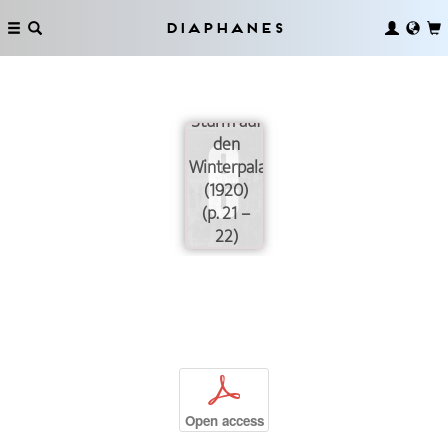
Diaphanes
Sturm auf
den
Winterpalast
(1920)
(p. 21 –
22)
p
Open access