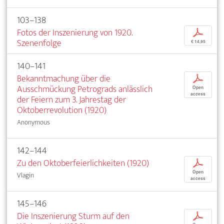
103–138
Fotos der Inszenierung von 1920.
p
Szenenfolge
€ 14,95
140–141
Bekanntmachung über die
p
Ausschmückung Petrograds anlässlich
Open
access
der Feiern zum 3. Jahrestag der
Oktoberrevolution (1920)
Anonymous
142–144
Zu den Oktoberfeierlichkeiten (1920)
p
Open
Vlagin
access
145–146
Die Inszenierung Sturm auf den
p