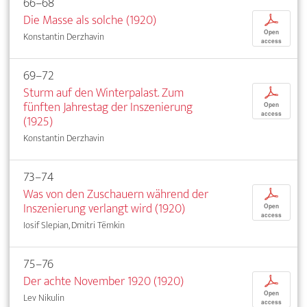
66–68
Die Masse als solche (1920)
p
Open
Konstantin Derzhavin
access
69–72
Sturm auf den Winterpalast. Zum
p
fünften Jahrestag der Inszenierung
Open
access
(1925)
Konstantin Derzhavin
73–74
Was von den Zuschauern während der
p
Inszenierung verlangt wird (1920)
Open
access
Iosif Slepian, Dmitri Tëmkin
75–76
Der achte November 1920 (1920)
p
Open
Lev Nikulin
access