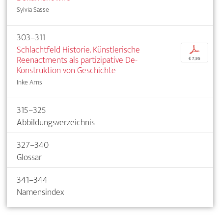
Sylvia Sasse
303–311
Schlachtfeld Historie. Künstlerische
p
Reenactments als partizipative De-
€ 7,95
Konstruktion von Geschichte
Inke Arns
315–325
Abbildungsverzeichnis
327–340
Glossar
341–344
Namensindex