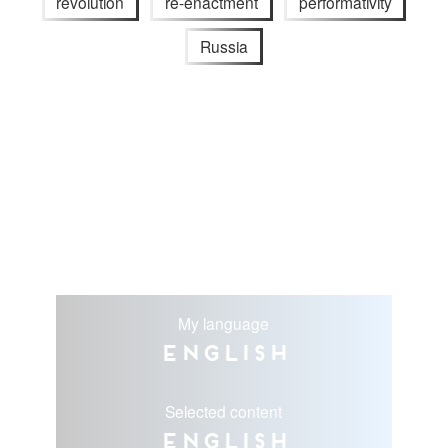
revolution
re-enactment
performativity
Russia
My language
English
Selected content
English