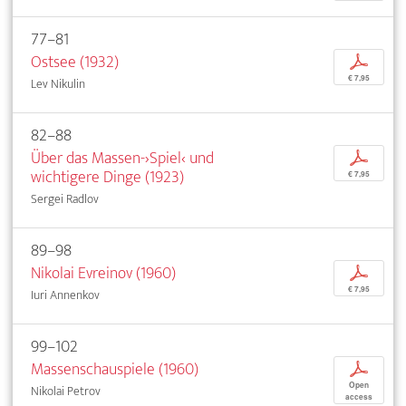
77–81
Ostsee (1932)
p
€ 7,95
Lev Nikulin
82–88
Über das Massen-›Spiel‹ und
p
wichtigere Dinge (1923)
€ 7,95
Sergei Radlov
89–98
Nikolai Evreinov (1960)
p
€ 7,95
Iuri Annenkov
99–102
Massenschauspiele (1960)
p
Open
Nikolai Petrov
access