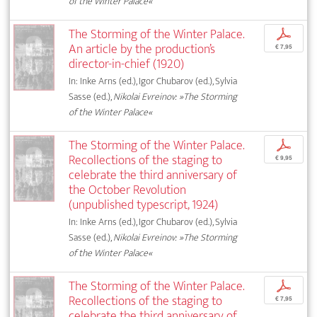
of the Winter Palace«
The Storming of the Winter Palace.
p
An article by the production’s
€ 7,95
director-in-chief (1920)
In: Inke Arns (ed.), Igor Chubarov (ed.), Sylvia
Sasse (ed.),
Nikolai Evreinov: »The Storming
of the Winter Palace«
The Storming of the Winter Palace.
p
Recollections of the staging to
€ 9,95
celebrate the third anniversary of
the October Revolution
(unpublished typescript, 1924)
In: Inke Arns (ed.), Igor Chubarov (ed.), Sylvia
Sasse (ed.),
Nikolai Evreinov: »The Storming
of the Winter Palace«
The Storming of the Winter Palace.
p
Recollections of the staging to
€ 7,95
celebrate the third anniversary of