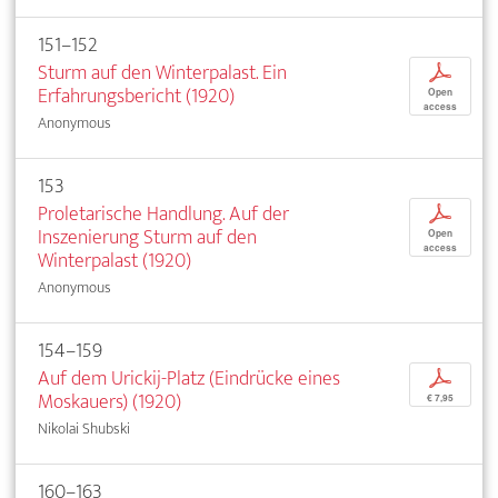
151–152
Sturm auf den Winterpalast. Ein
p
Erfahrungsbericht (1920)
Open
access
Anonymous
153
Proletarische Handlung. Auf der
p
Inszenierung Sturm auf den
Open
access
Winterpalast (1920)
Anonymous
154–159
Auf dem Urickij-Platz (Eindrücke eines
p
Moskauers) (1920)
€ 7,95
Nikolai Shubski
160–163