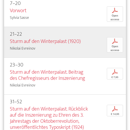
7–20
Vorwort
p
Open
Sylvia Sasse
access
21–22
Sturm auf den Winterpalast (1920)
p
Open
Nikolai Evreinov
access
23–30
Sturm auf den Winterpalast. Beitrag
p
des Chefregisseurs der Inszenierung
€ 7,95
Nikolai Evreinov
31–52
Sturm auf den Winterpalast. Rückblick
p
auf die Inszenierung zu Ehren des 3.
€ 14,95
Jahrestags der Oktoberrevolution,
unveröffentlichtes Typoskript (1924)