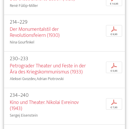
€ 14,95
René Fülöp-Miller
214–229
Der Monumentalstil der
p
Revolutionsfeiern (1930)
€ 9,95
Nina Gourfinkel
230–233
Petrograder Theater und Feste in der
p
Ära des Kriegskommunismus (1933)
€ 5,95
Aleksei Gvozdev, Adrian Piotrovski
234–240
Kino und Theater. Nikolai Evreinov
p
(1943)
€ 7,95
Sergej Eisenstein