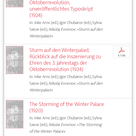
Oktoberrevolution,
unveröffentlichtes Typoskript
(1924)
In: Inke Arns (ed.), Igor Chubarov (ed.), Sylvia
Sasse (ed.),
Nikolaj Evreinov: »Sturm auf den
Winterpalast«
Sturm auf den Winterpalast.
p
Rückblick auf die Inszenierung zu
€ 7,95
Ehren des 3. Jahrestags der
Oktoberrevolution (1924)
In: Inke Arns (ed.), Igor Chubarov (ed.), Sylvia
Sasse (ed.),
Nikolaj Evreinov: »Sturm auf den
Winterpalast«
The Storming of the Winter Palace
(1920)
In: Inke Arns (ed.), Igor Chubarov (ed.), Sylvia
Sasse (ed.),
Nikolai Evreinov: »The Storming
of the Winter Palace«