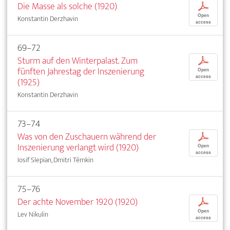
Die Masse als solche (1920)
p
Open
Konstantin Derzhavin
access
69–72
Sturm auf den Winterpalast. Zum
p
fünften Jahrestag der Inszenierung
Open
access
(1925)
Konstantin Derzhavin
73–74
Was von den Zuschauern während der
p
Inszenierung verlangt wird (1920)
Open
access
Iosif Slepian, Dmitri Tëmkin
75–76
Der achte November 1920 (1920)
p
Open
Lev Nikulin
access