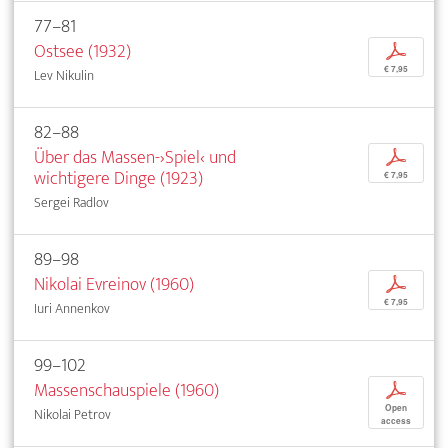
77–81
Ostsee (1932)
p
€ 7,95
Lev Nikulin
82–88
Über das Massen-›Spiel‹ und
p
wichtigere Dinge (1923)
€ 7,95
Sergei Radlov
89–98
Nikolai Evreinov (1960)
p
€ 7,95
Iuri Annenkov
99–102
Massenschauspiele (1960)
p
Open
Nikolai Petrov
access