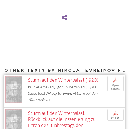
Other texts by Nikolai Evreinov for DIAPHANES
Sturm auf den Winterpalast (1920)
p
Open
In: Inke Arns (ed.), Igor Chubarov (ed.), Sylvia
access
Sasse (ed.),
Nikolaj Evreinov: »Sturm auf den
Winterpalast«
Sturm auf den Winterpalast.
p
Rückblick auf die Inszenierung zu
€ 14,95
Ehren des 3. Jahrestags der