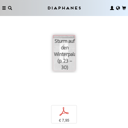
Diaphanes
Sturm auf
den
Winterpalast
(p. 23 –
30)
p
€ 7,95