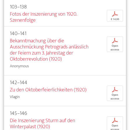
103–138
Fotos der Inszenierung von 1920.
p
Szenenfolge
€ 14,95
140–141
Bekanntmachung über die
p
Ausschmückung Petrograds anlässlich
Open
access
der Feiern zum 3. Jahrestag der
Oktoberrevolution (1920)
Anonymous
142–144
Zu den Oktoberfeierlichkeiten (1920)
p
Open
Vlagin
access
145–146
Die Inszenierung Sturm auf den
p
Winterpalast (1920)
Open
access