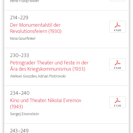
René Fülöp-Miller
214–229
Der Monumentalstil der
p
Revolutionsfeiern (1930)
€ 9,95
Nina Gourfinkel
230–233
Petrograder Theater und Feste in der
p
Ära des Kriegskommunismus (1933)
€ 5,95
Aleksei Gvozdev, Adrian Piotrovski
234–240
Kino und Theater. Nikolai Evreinov
p
(1943)
€ 7,95
Sergej Eisenstein
243–249