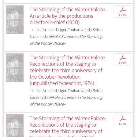
The Storming of the Winter Palace.
p
An article by the production’s
€ 7,95
director-in-chief (1920)
In: Inke Arns (ed.), Igor Chubarov (ed.), Sylvia
Sasse (ed.),
Nikolai Evreinov: »The Storming
of the Winter Palace«
The Storming of the Winter Palace.
p
Recollections of the staging to
€ 9,95
celebrate the third anniversary of
the October Revolution
(unpublished typescript, 1924)
In: Inke Arns (ed.), Igor Chubarov (ed.), Sylvia
Sasse (ed.),
Nikolai Evreinov: »The Storming
of the Winter Palace«
The Storming of the Winter Palace.
p
Recollections of the staging to
€ 7,95
celebrate the third anniversary of