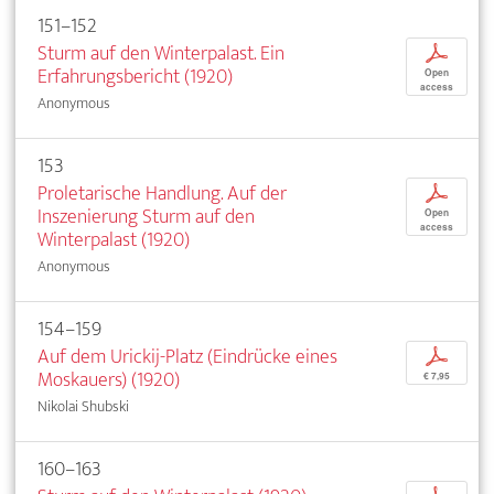
151–152
Sturm auf den Winterpalast. Ein
p
Erfahrungsbericht (1920)
Open
access
Anonymous
153
Proletarische Handlung. Auf der
p
Inszenierung Sturm auf den
Open
access
Winterpalast (1920)
Anonymous
154–159
Auf dem Urickij-Platz (Eindrücke eines
p
Moskauers) (1920)
€ 7,95
Nikolai Shubski
160–163