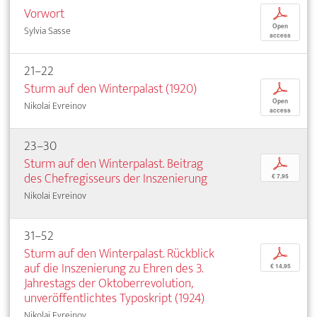
Vorwort
p
Open
Sylvia Sasse
access
21–22
Sturm auf den Winterpalast (1920)
p
Open
Nikolai Evreinov
access
23–30
Sturm auf den Winterpalast. Beitrag
p
des Chefregisseurs der Inszenierung
€ 7,95
Nikolai Evreinov
31–52
Sturm auf den Winterpalast. Rückblick
p
auf die Inszenierung zu Ehren des 3.
€ 14,95
Jahrestags der Oktoberrevolution,
unveröffentlichtes Typoskript (1924)
Nikolai Evreinov