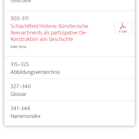
Sylvia Sasse
303–311
Schlachtfeld Historie. Künstlerische
p
Reenactments als partizipative De-
€ 7,95
Konstruktion von Geschichte
Inke Arns
315–325
Abbildungsverzeichnis
327–340
Glossar
341–344
Namensindex