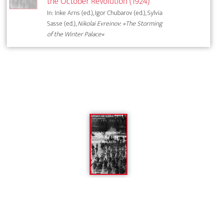
the October Revolution (1924)
In: Inke Arns (ed.), Igor Chubarov (ed.), Sylvia
Sasse (ed.),
Nikolai Evreinov: »The Storming
of the Winter Palace«