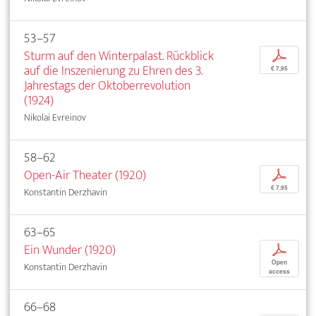
53–57
Sturm auf den Winterpalast. Rückblick
p
auf die Inszenierung zu Ehren des 3.
€ 7,95
Jahrestags der Oktoberrevolution
(1924)
Nikolai Evreinov
58–62
Open-Air Theater (1920)
p
€ 7,95
Konstantin Derzhavin
63–65
Ein Wunder (1920)
p
Open
Konstantin Derzhavin
access
66–68