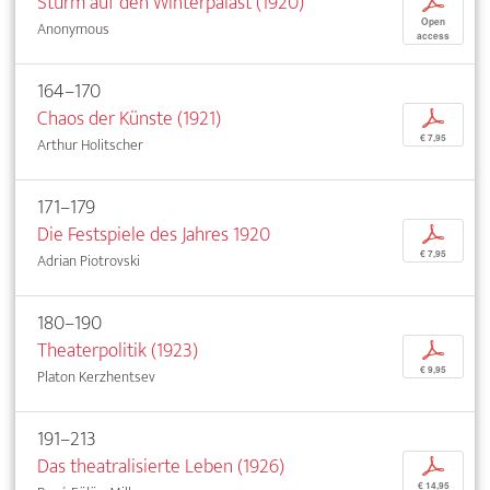
Sturm auf den Winterpalast (1920)
p
Open
Anonymous
access
164–170
Chaos der Künste (1921)
p
€ 7,95
Arthur Holitscher
171–179
Die Festspiele des Jahres 1920
p
€ 7,95
Adrian Piotrovski
180–190
Theaterpolitik (1923)
p
€ 9,95
Platon Kerzhentsev
191–213
Das theatralisierte Leben (1926)
p
€ 14,95