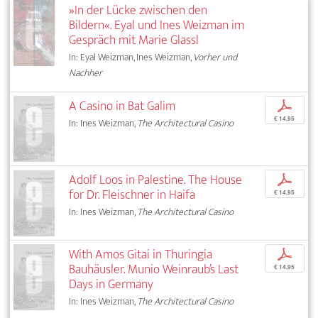
»In der Lücke zwischen den
Bildern«. Eyal und Ines Weizman im
Gespräch mit Marie Glassl
In: Eyal Weizman, Ines Weizman,
Vorher und
Nachher
A Casino in Bat Galim
p
€ 14,95
In: Ines Weizman,
The Architectural Casino
Adolf Loos in Palestine. The House
p
for Dr. Fleischner in Haifa
€ 14,95
In: Ines Weizman,
The Architectural Casino
With Amos Gitai in Thuringia
p
Bauhäusler. Munio Weinraub’s Last
€ 14,95
Days in Germany
In: Ines Weizman,
The Architectural Casino