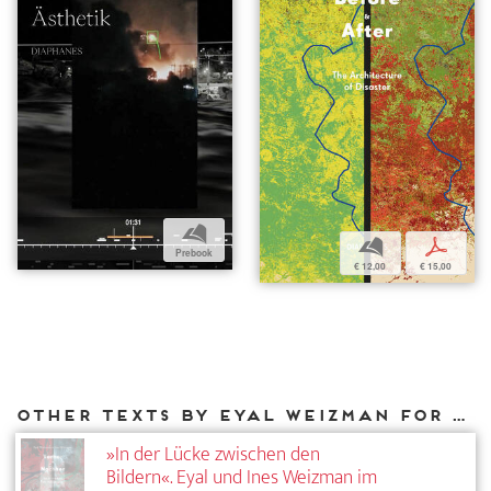
b
b
p
Prebook
€ 12,00
€ 15,00
Other texts by Eyal Weizman for DIAPHANES
»In der Lücke zwischen den
Bildern«. Eyal und Ines Weizman im