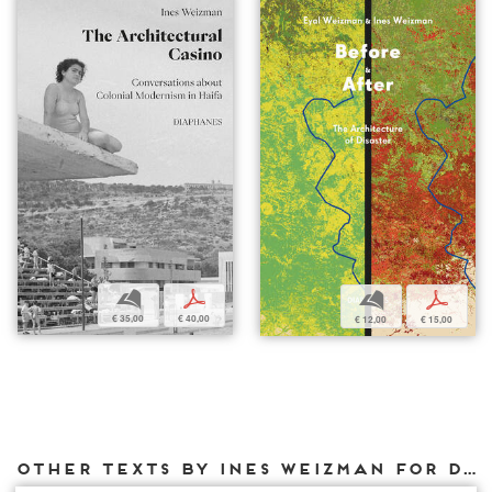
b
p
b
p
€ 35,00
€ 40,00
€ 12,00
€ 15,00
Other texts by Ines Weizman for DIAPHANES