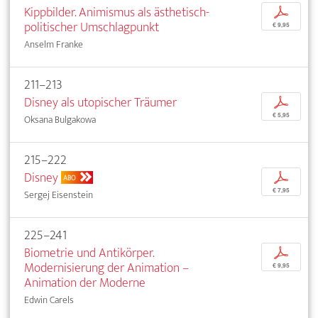
Kippbilder. Animismus als ästhetisch-
p
politischer Umschlagpunkt
€ 9,95
Anselm Franke
211–213
Disney als utopischer Träumer
p
€ 5,95
Oksana Bulgakowa
215–222
Disney
p
ABO
€ 7,95
Sergej Eisenstein
225–241
Biometrie und Antikörper.
p
Modernisierung der Animation –
€ 9,95
Animation der Moderne
Edwin Carels