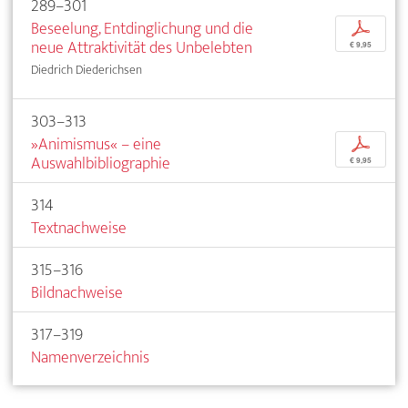
289–301
Beseelung, Entdinglichung und die
p
neue Attraktivität des Unbelebten
€ 9,95
Diedrich Diederichsen
303–313
»Animismus« – eine
p
Auswahlbibliographie
€ 9,95
314
Textnachweise
315–316
Bildnachweise
317–319
Namenverzeichnis