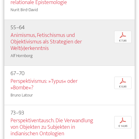
relationale Epistemologie
Nurit Bird-David
55–64
Animismus, Fetischismus und
p
Objektivismus als Strategien der
€ 7,95
Welt(v)erkenntnis
Alf Hornborg
67–70
Perspektivismus: »Typus« oder
p
»Bombe«?
€ 5,95
Bruno Latour
73–93
Perspektiventausch. Die Verwandlung
p
von Objekten zu Subjekten in
€ 14,95
indianischen Ontologien