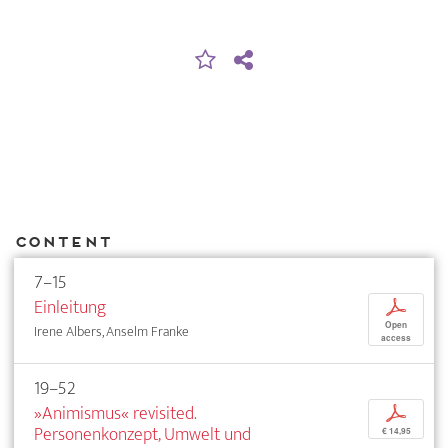
Content
7–15
Einleitung
p
Open
Irene Albers, Anselm Franke
access
19–52
»Animismus« revisited.
p
Personenkonzept, Umwelt und
€ 14,95