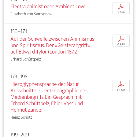
Electra animist oder Ambient Love
p
€ 7,95
Elisabeth von Samsonow
153–171
Auf der Schwelle zwischen Animismus
p
und Spiritismus. Der »Geisterangriff«
€ 9,95
auf Edward Tylor (London 1872)
Erhard Schüttpelz
173–195
Hieroglyphensprache der Natur.
p
Ausschnitte einer Ikonographie des
€ 14,95
Medienbegriffs Ein Gespräch mit
Erhard Schüttpelz, Ehler Voss und
Helmut Zander
Heinz Schott
199–209