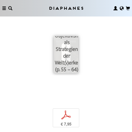
Diaphanes
Animismus,
Fetischismus
und
Objektivismus
als
Strategien
der
Welt(v)erkenntnis
(p. 55 – 64)
p
€ 7,95