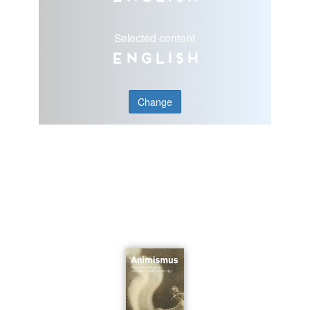
Selected content
English
Change