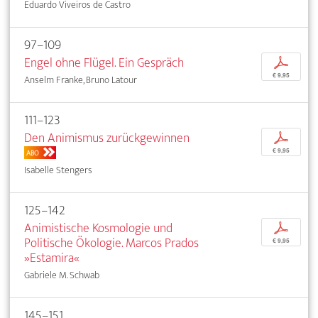
Eduardo Viveiros de Castro
97–109
Engel ohne Flügel. Ein Gespräch
p
€ 9,95
Anselm Franke, Bruno Latour
111–123
Den Animismus zurückgewinnen
p
€ 9,95
ABO
Isabelle Stengers
125–142
Animistische Kosmologie und
p
Politische Ökologie. Marcos Prados
€ 9,95
»Estamira«
Gabriele M. Schwab
145–151