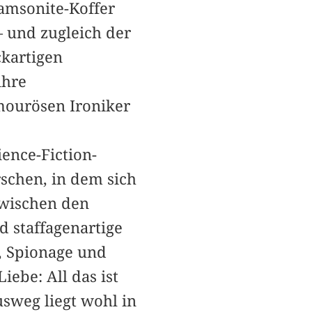
­amsonite-Koffer
 und zugleich der
ckartigen
ihre
ourösen ­Ironiker
ience-Fiction-
schen, in dem sich
wischen den
d staffagenartige
s, Spionage und
ebe: All das ist
usweg liegt wohl in