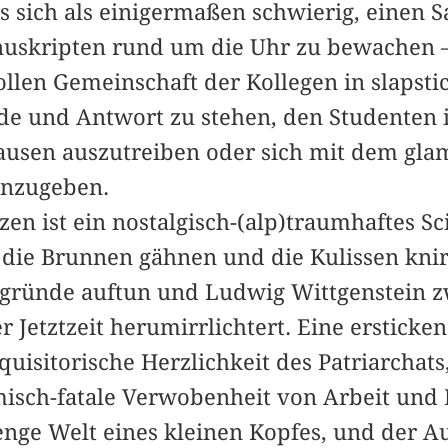
es sich als einigermaßen schwierig, einen S
uskripten rund um die Uhr zu bewachen –
llen Gemeinschaft der Kollegen in slapsti
de und Antwort zu stehen, den Studenten 
ausen auszutreiben oder sich mit dem glam
hinzugeben.
en ist ein nostalgisch-(alp)traumhaftes Sc
die Brunnen gähnen und die Kulissen knir
ründe auftun und Ludwig Wittgenstein z
 Jetztzeit herumirrlichtert. Eine ersticken
quisitorische Herzlichkeit des Patriarchat
sch-fatale Verwobenheit von Arbeit und Li
e enge Welt eines kleinen Kopfes, und der A