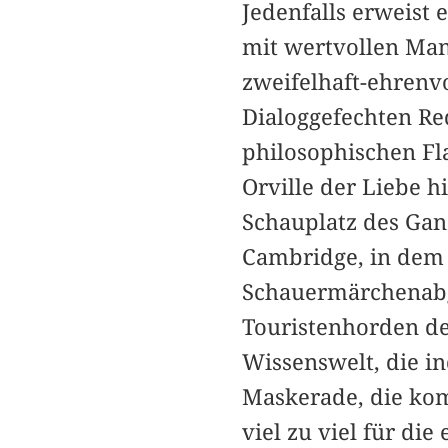
Jedenfalls erweist 
mit wertvollen Man
zweifelhaft-ehrenvo
Dialoggefechten Re
philosophischen Fl
Orville der Liebe 
Schauplatz des Ganz
Cambridge, in dem 
Schauermärchenabg
Touristenhorden der
Wissenswelt, die in
Maskerade, die komi
viel zu viel für di