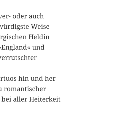
hwer- oder auch
kwürdigste Weise
argischen H­eldin
 »England« und
verrutschter
irtuos hin und her
u romantischer
ei aller Heiterkeit