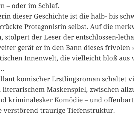
n – oder im Schlaf.
rin dieser Geschichte ist die halb- bis sc
rrückte Protagonistin selbst. Auf die mer
, stolpert der Leser der entschlossen-­leth
eiter gerät er in den Bann dieses frivolen
tischen Innenwelt, die v­ielleicht bloß aus 
t…
llant komischer Erstlingsroman schaltet v
 literarischem Maskenspiel, zwischen allz
nd kriminalesker Komödie – und offenbart b
 verstörend traurige Tiefenstruktur.