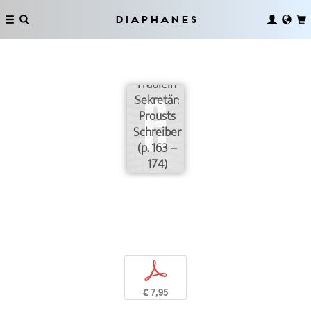
Diaphanes
Fräulein
Sekretär:
Prousts
Schreiber
(p. 163 –
174)
p
€ 7,95