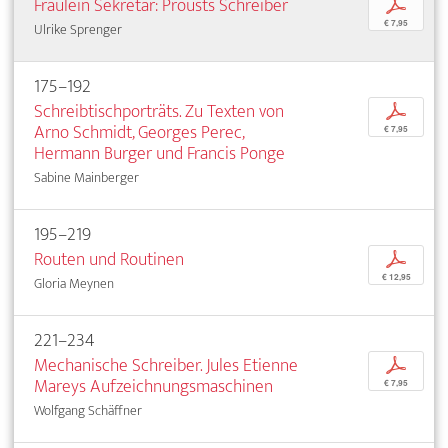
Fräulein Sekretär: Prousts Schreiber
p
€ 7,95
Ulrike Sprenger
175–192
Schreibtischporträts. Zu Texten von
p
Arno Schmidt, Georges Perec,
€ 7,95
Hermann Burger und Francis Ponge
Sabine Mainberger
195–219
Routen und Routinen
p
€ 12,95
Gloria Meynen
221–234
Mechanische Schreiber. Jules Etienne
p
Mareys Aufzeichnungsmaschinen
€ 7,95
Wolfgang Schäffner