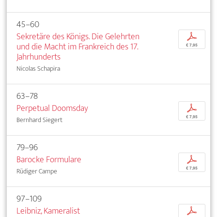
45–60
Sekretäre des Königs. Die Gelehrten
p
und die Macht im Frankreich des 17.
€ 7,95
Jahrhunderts
Nicolas Schapira
63–78
Perpetual Doomsday
p
€ 7,95
Bernhard Siegert
79–96
Barocke Formulare
p
€ 7,95
Rüdiger Campe
97–109
Leibniz, Kameralist
p