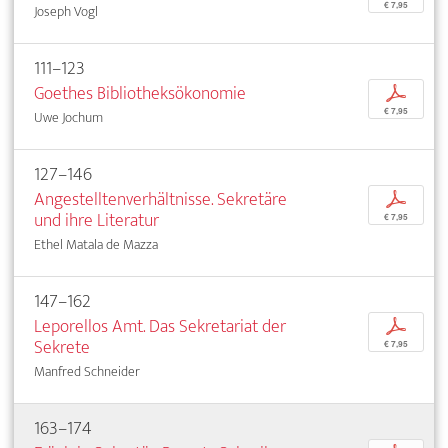
€ 7,95
Joseph Vogl
111–123
Goethes Bibliotheksökonomie
p
€ 7,95
Uwe Jochum
127–146
Angestelltenverhältnisse. Sekretäre
p
und ihre Literatur
€ 7,95
Ethel Matala de Mazza
147–162
Leporellos Amt. Das Sekretariat der
p
Sekrete
€ 7,95
Manfred Schneider
163–174