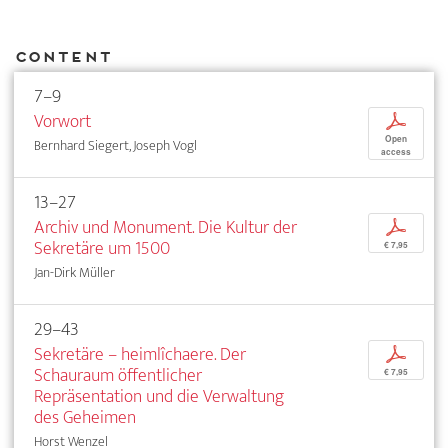
Content
7–9
Vorwort
p
Open
Bernhard Siegert, Joseph Vogl
access
13–27
Archiv und Monument. Die Kultur der
p
Sekretäre um 1500
€ 7,95
Jan-Dirk Müller
29–43
Sekretäre – heimlîchaere. Der
p
Schauraum öffentlicher
€ 7,95
Repräsentation und die Verwaltung
des Geheimen
Horst Wenzel