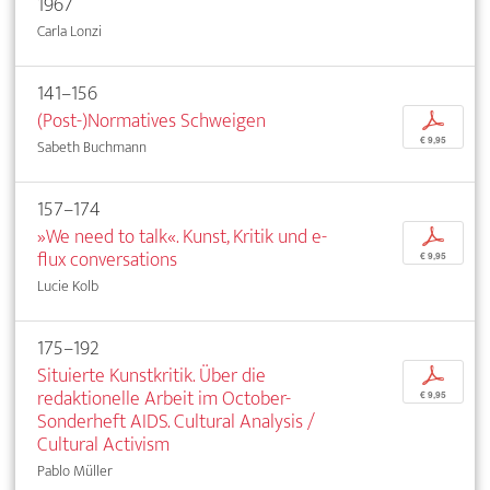
1967
Carla Lonzi
141–156
(Post-)Normatives Schweigen
p
€ 9,95
Sabeth Buchmann
157–174
»We need to talk«. Kunst, Kritik und e-
p
flux conversations
€ 9,95
Lucie Kolb
175–192
Situierte Kunstkritik. Über die
p
redaktionelle Arbeit im October-
€ 9,95
Sonderheft AIDS. Cultural Analysis /
Cultural Activism
Pablo Müller