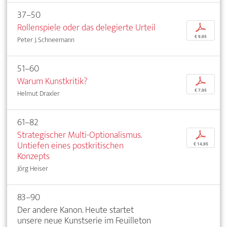
37–50
Rollenspiele oder das delegierte Urteil
p
€ 9,95
Peter J. Schneemann
51–60
Warum Kunstkritik?
p
€ 7,95
Helmut Draxler
61–82
Strategischer Multi-Optionalismus.
p
Untiefen eines postkritischen
€ 14,95
Konzepts
Jörg Heiser
83–90
Der andere Kanon. Heute startet
unsere neue Kunstserie im Feuilleton