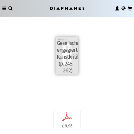
Diaphanes
Gesellschaftlich
engagierte
Kunstkritik
(p. 245 –
262)
p
€ 9,95