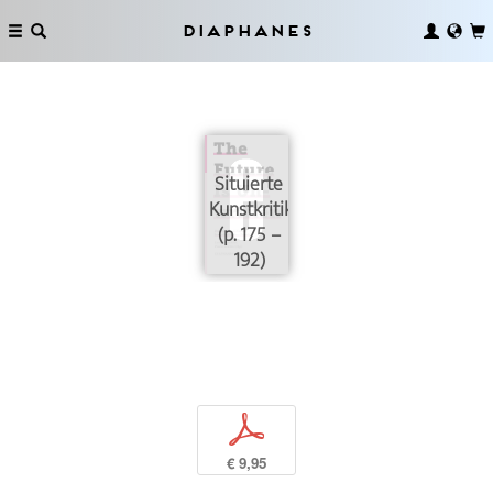
Diaphanes
Situierte
Kunstkritik
(p. 175 –
192)
p
€ 9,95