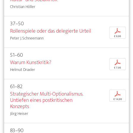
Christian Höller
37–50
Rollenspiele oder das delegierte Urteil
p
€ 9,95
Peter J. Schneemann
51–60
Warum Kunstkritik?
p
€ 7,95
Helmut Draxler
61–82
Strategischer Multi-Optionalismus.
p
Untiefen eines postkritischen
€ 14,95
Konzepts
Jörg Heiser
83–90