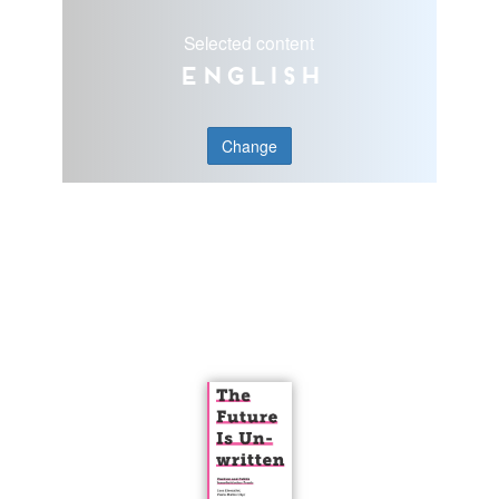
Selected content
English
Change