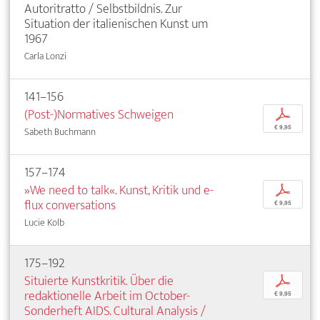
Autoritratto / Selbstbildnis. Zur
Situation der italienischen Kunst um
1967
Carla Lonzi
141–156
(Post-)Normatives Schweigen
p
€ 9,95
Sabeth Buchmann
157–174
»We need to talk«. Kunst, Kritik und e-
p
flux conversations
€ 9,95
Lucie Kolb
175–192
Situierte Kunstkritik. Über die
p
redaktionelle Arbeit im October-
€ 9,95
Sonderheft AIDS. Cultural Analysis /