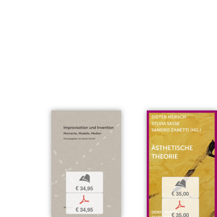
b
b
€ 34,95
€ 35,00
p
p
€ 34,95
€ 35,00