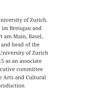
niversity of Zurich.
g im Breisgau and
rt am Main, Basel,
 and head of the
University of Zurich
15 as an associate
xecutive committee
e Arts and Cultural
 production