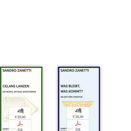
b
b
€ 25,00
€ 25,00
p
p
OA
OA