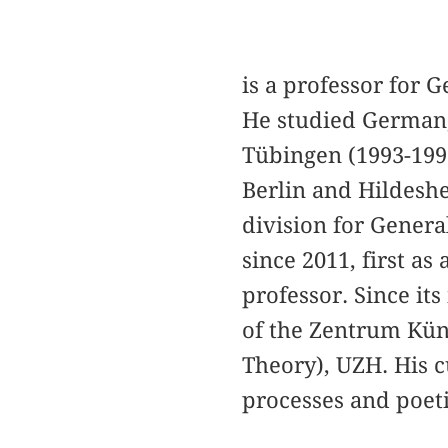
is a professor for 
He studied German,
Tübingen (1993-1999
Berlin and Hildeshe
division for Genera
since 2011, first as
professor. Since it
of the Zentrum Küns
Theory), UZH. His c
processes and poeti