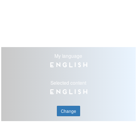
My language
English
Selected content
English
Change