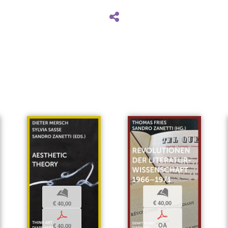
b
b
€ 40,00
€ 40,00
p
p
OA
€ 40,00