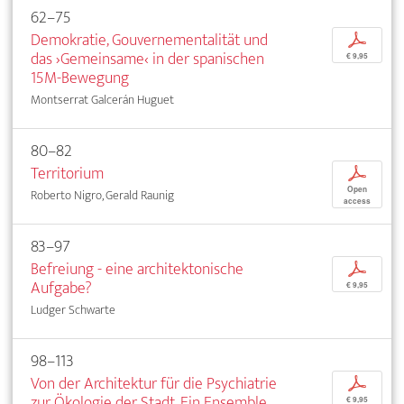
62–75
Demokratie, Gouvernementalität und
p
das ›Gemeinsame‹ in der spanischen
€ 9,95
15M-Bewegung
Montserrat Galcerán Huguet
80–82
Territorium
p
Open
Roberto Nigro, Gerald Raunig
access
83–97
Befreiung - eine architektonische
p
Aufgabe?
€ 9,95
Ludger Schwarte
98–113
Von der Architektur für die Psychiatrie
p
zur Ökologie der Stadt. Ein Ensemble
€ 9,95