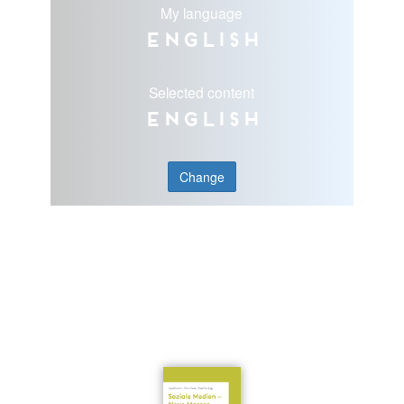
My language
English
Selected content
English
Change