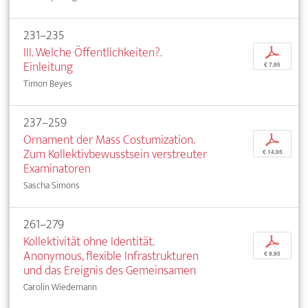
231–235
III. Welche Öffentlichkeiten?.
p
Einleitung
€ 7,95
Timon Beyes
237–259
Ornament der Mass Costumization.
p
Zum Kollektivbewusstsein verstreuter
€ 14,95
Examinatoren
Sascha Simons
261–279
Kollektivität ohne Identität.
p
Anonymous, flexible Infrastrukturen
€ 9,95
und das Ereignis des Gemeinsamen
Carolin Wiedemann