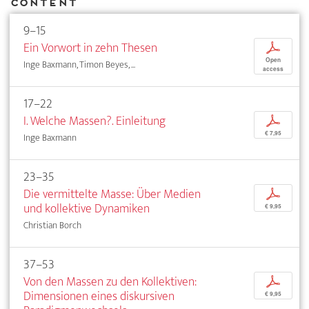
Content
9–15
Ein Vorwort in zehn Thesen
p
Open
Inge Baxmann, Timon Beyes, ...
access
17–22
I. Welche Massen?. Einleitung
p
€ 7,95
Inge Baxmann
23–35
Die vermittelte Masse: Über Medien
p
und kollektive Dynamiken
€ 9,95
Christian Borch
37–53
Von den Massen zu den Kollektiven:
p
Dimensionen eines diskursiven
€ 9,95