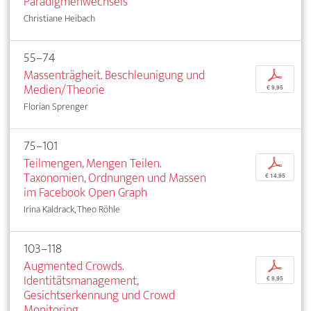
Paradigmenwechsels
Christiane Heibach
55–74
Massenträgheit. Beschleunigung und
p
Medien/Theorie
€ 9,95
Florian Sprenger
75–101
Teilmengen, Mengen Teilen.
p
Taxonomien, Ordnungen und Massen
€ 14,95
im Facebook Open Graph
Irina Kaldrack, Theo Röhle
103–118
Augmented Crowds.
p
Identitätsmanagement,
€ 9,95
Gesichtserkennung und Crowd
Monitoring