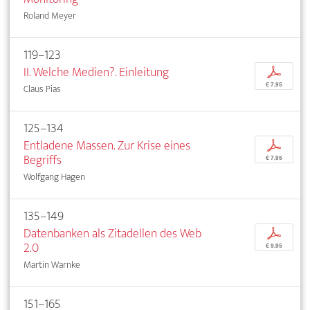
Roland Meyer
119–123
II. Welche Medien?. Einleitung
p
€ 7,95
Claus Pias
125–134
Entladene Massen. Zur Krise eines
p
Begriffs
€ 7,95
Wolfgang Hagen
135–149
Datenbanken als Zitadellen des Web
p
2.0
€ 9,95
Martin Warnke
151–165