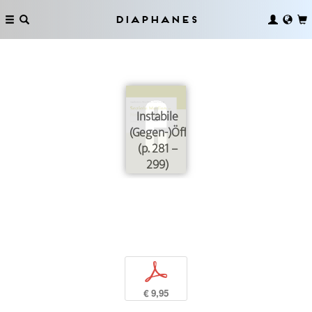
Diaphanes
Instabile
(Gegen-)Öffentlichkeiten
(p. 281 –
299)
p
€ 9,95