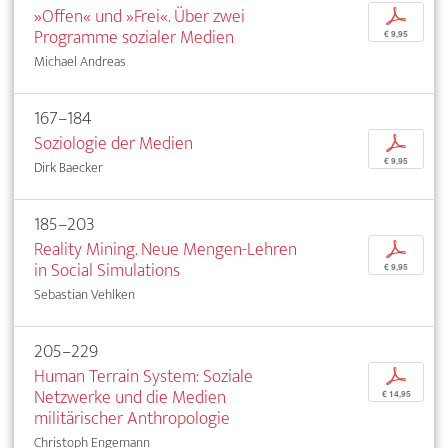
»Offen« und »Frei«. Über zwei
p
Programme sozialer Medien
€ 9,95
Michael Andreas
167–184
Soziologie der Medien
p
€ 9,95
Dirk Baecker
185–203
Reality Mining. Neue Mengen-Lehren
p
in Social Simulations
€ 9,95
Sebastian Vehlken
205–229
Human Terrain System: Soziale
p
Netzwerke und die Medien
€ 14,95
militärischer Anthropologie
Christoph Engemann