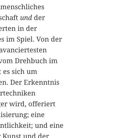
menschliches
lschaft
und
der
rten in der
s im Spiel. Von der
avanciertesten
, vom Drehbuch im
 es sich um
en. Der Erkenntnis
urtechniken
er wird, offeriert
isierung; eine
tlichkeit; und eine
r Kunst und der