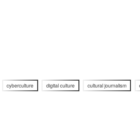
cyberculture
digital culture
cultural journalism