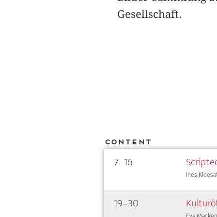
Gesellschaft.
Content
7–16
Scripted
Ines Kleesa
19–30
Kulturö
Eva Macke