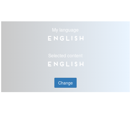
My language
English
Selected content
English
Change