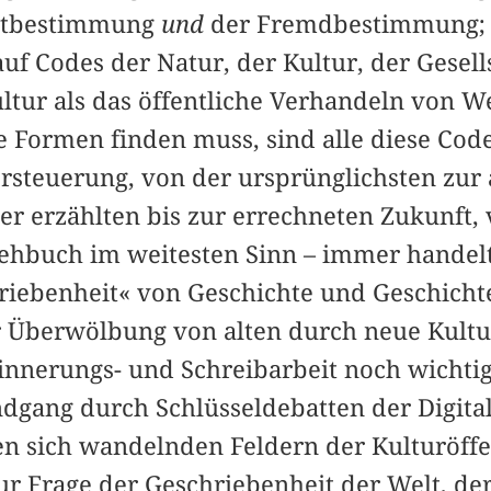
bstbestimmung
und
der Fremdbestimmung; 
auf Codes der Natur, der Kultur, der Gesel
tur als das öffentliche Verhandeln von We
e Formen finden muss, sind alle diese Code
rsteuerung, von der ursprünglichsten zur 
er erzählten bis zur errechneten Zukunft
ehbuch im weitesten Sinn – immer handelt
iebenheit« von Geschichte und Geschicht
er Überwölbung von alten durch neue Kult
rinnerungs- und Schreibarbeit noch wichtig
gang durch Schlüssel­debatten der Digital
en sich wandelnden Feldern der Kulturöffen
r Frage der Geschriebenheit der Welt, de