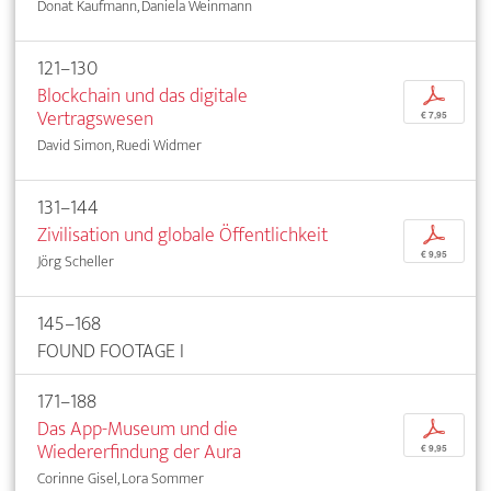
Donat Kaufmann, Daniela Weinmann
121–130
Blockchain und das digitale
p
Vertragswesen
€ 7,95
David Simon, Ruedi Widmer
131–144
Zivilisation und globale Öffentlichkeit
p
€ 9,95
Jörg Scheller
145–168
FOUND FOOTAGE I
171–188
Das App-Museum und die
p
Wiedererfindung der Aura
€ 9,95
Corinne Gisel, Lora Sommer