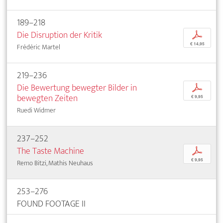
189–218
Die Disruption der Kritik
p
€ 14,95
Frédéric Martel
219–236
Die Bewertung bewegter Bilder in
p
bewegten Zeiten
€ 9,95
Ruedi Widmer
237–252
The Taste Machine
p
€ 9,95
Remo Bitzi, Mathis Neuhaus
253–276
FOUND FOOTAGE II