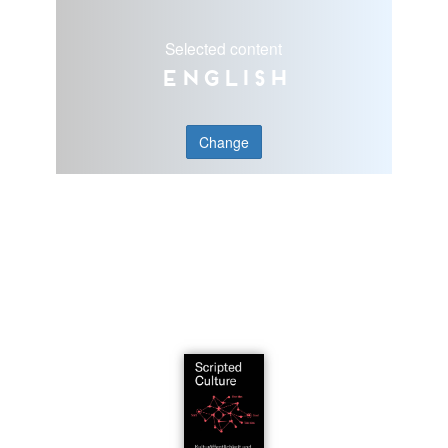
Selected content
English
Change