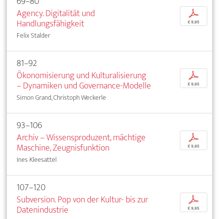
69–80
Agency. Digitalität und
p
Handlungsfähigkeit
€ 9,95
Felix Stalder
81–92
Ökonomisierung und Kulturalisierung
p
– Dynamiken und Governance-Modelle
€ 9,95
Simon Grand, Christoph Weckerle
93–106
Archiv – Wissensproduzent, mächtige
p
Maschine, Zeugnisfunktion
€ 9,95
Ines Kleesattel
107–120
Subversion. Pop von der Kultur- bis zur
p
Datenindustrie
€ 9,95