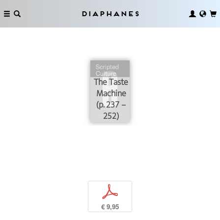
Diaphanes
The Taste
Machine
(p. 237 –
252)
p
€ 9,95