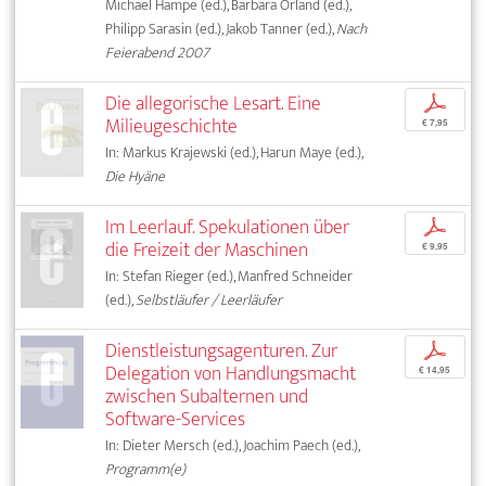
Michael Hampe (ed.), Barbara Orland (ed.),
Philipp Sarasin (ed.), Jakob Tanner (ed.),
Nach
Feierabend 2007
Die allegorische Lesart. Eine
p
Milieugeschichte
€ 7,95
In: Markus Krajewski (ed.), Harun Maye (ed.),
Die Hyäne
Im Leerlauf. Spekulationen über
p
die Freizeit der Maschinen
€ 9,95
In: Stefan Rieger (ed.), Manfred Schneider
(ed.),
Selbstläufer / Leerläufer
Dienstleistungsagenturen. Zur
p
Delegation von Handlungsmacht
€ 14,95
zwischen Subalternen und
Software-Services
In: Dieter Mersch (ed.), Joachim Paech (ed.),
Programm(e)