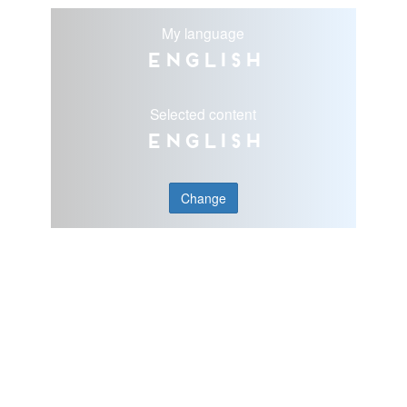
My language
English
Selected content
English
Change