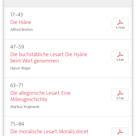
17–43
Die Hiäne
p
€ 14,95
Alfred Brehm
47–59
Die buchstäbliche Lesart. Die Hyäne
p
beim Wort genommen
€ 9,95
Harun Maye
63–71
Die allegorische Lesart. Eine
p
Milieugeschichte
€ 7,95
Markus Krajewski
75–84
Die moralische Lesart. Moralis docet
p