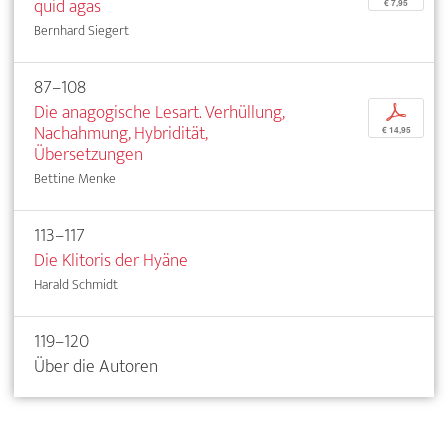
quid agas
€ 7,95
Bernhard Siegert
87–108
Die anagogische Lesart. Verhüllung,
p
Nachahmung, Hybridität,
€ 14,95
Übersetzungen
Bettine Menke
113–117
Die Klitoris der Hyäne
Harald Schmidt
119–120
Über die Autoren