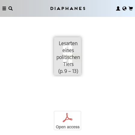
Diaphanes
Lesarten
eines
politischen
Tiers
(p. 9 – 13)
p
Open access