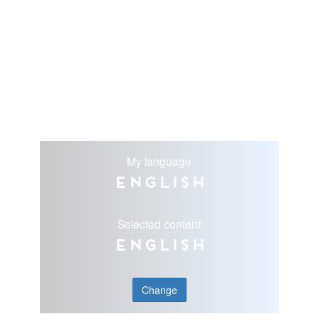
My language
English
Selected content
English
Change