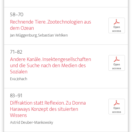
58–70
Rechnende Tiere. Zootechnologien aus
p
dem Ozean
Open
access
Jan Müggenburg, Sebastian Vehlken
71–82
Andere Kanäle. Insektengesellschaften
p
und die Suche nach den Medien des
Open
access
Sozialen
Eva Johach
83–91
Diffraktion statt Reflexion. Zu Donna
p
Haraways Konzept des situierten
Open
access
Wissens
Astrid Deuber-Mankowsky