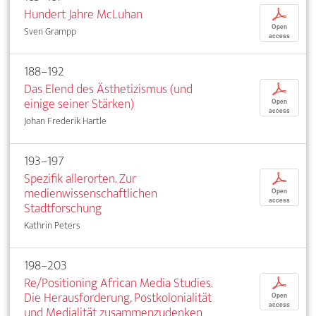
Hundert Jahre McLuhan
p
Open
Sven Grampp
access
188–192
Das Elend des Ästhetizismus (und
p
einige seiner Stärken)
Open
access
Johan Frederik Hartle
193–197
Spezifik allerorten. Zur
p
medienwissenschaftlichen
Open
access
Stadtforschung
Kathrin Peters
198–203
Re/Positioning African Media Studies.
p
Die Herausforderung, Postkolonialität
Open
access
und Medialität zusammenzudenken