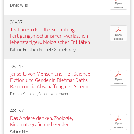
Open
David Wills
access
31–37
Techniken der Überschreitung.
p
Fertigungsmechanismen »verlässlich
Open
access
lebensfähiger« biologischer Entitäten
Kathrin Friedrich, Gabriele Gramelsberger
38–47
Jenseits von Mensch und Tier. Science,
p
Fiction und Gender in Dietmar Daths
Open
access
Roman »Die Abschaffung der Arten«
Florian Kappeler, Sophia Könemann
48–57
Das Andere denken. Zoologie,
p
Kinematografie und Gender
Open
access
Sabine Nessel