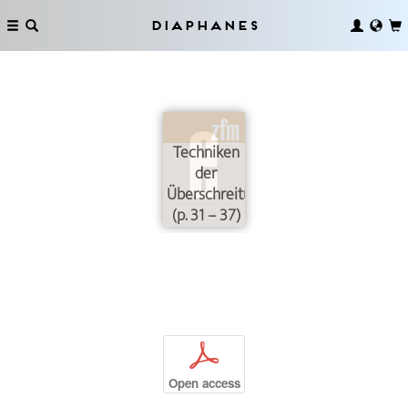
Diaphanes
Techniken
der
Überschreitung
(p. 31 – 37)
p
Open access