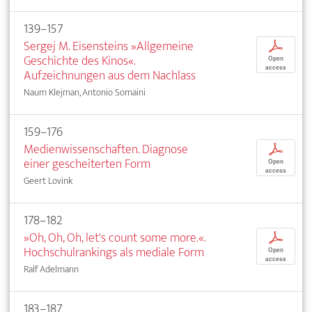
139–157
Sergej M. Eisensteins »Allgemeine
p
Geschichte des Kinos«.
Open
access
Aufzeichnungen aus dem Nachlass
Naum Klejman, Antonio Somaini
159–176
Medienwissenschaften. Diagnose
p
einer gescheiterten Form
Open
access
Geert Lovink
178–182
»Oh, Oh, Oh, let's count some more.«.
p
Hochschulrankings als mediale Form
Open
access
Ralf Adelmann
183–187