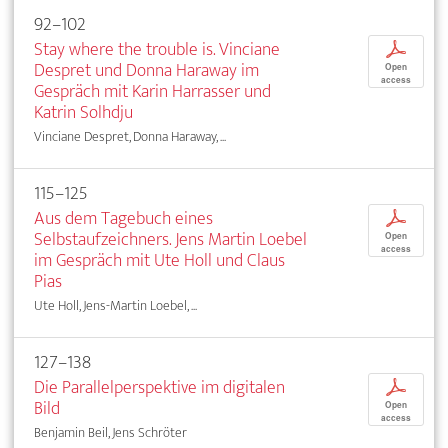
92–102
Stay where the trouble is. Vinciane
p
Despret und Donna Haraway im
Open
access
Gespräch mit Karin Harrasser und
Katrin Solhdju
Vinciane Despret, Donna Haraway, ...
115–125
Aus dem Tagebuch eines
p
Selbstaufzeichners. Jens Martin Loebel
Open
access
im Gespräch mit Ute Holl und Claus
Pias
Ute Holl, Jens-Martin Loebel, ...
127–138
Die Parallelperspektive im digitalen
p
Bild
Open
access
Benjamin Beil, Jens Schröter