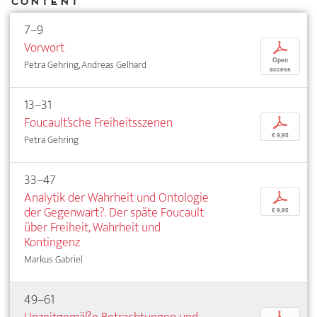
Content
7–9
Vorwort
p
Open
Petra Gehring, Andreas Gelhard
access
13–31
Foucault’sche Freiheitsszenen
p
€ 9,95
Petra Gehring
33–47
Analytik der Wahrheit und Ontologie
p
der Gegenwart?. Der späte Foucault
€ 9,95
über Freiheit, Wahrheit und
Kontingenz
Markus Gabriel
49–61