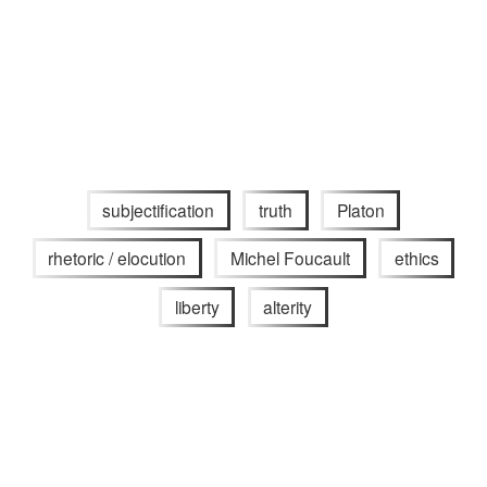
subjectification
truth
Platon
rhetoric / elocution
Michel Foucault
ethics
liberty
alterity