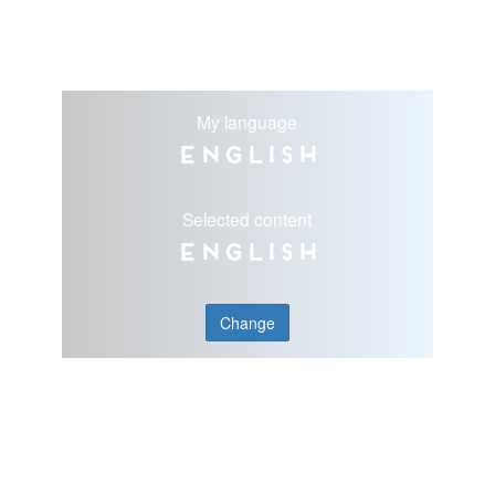
My language
English
Selected content
English
Change