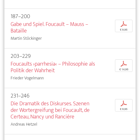
187–200
Gabe und Spiel. Foucault – Mauss –
p
Bataille
€ 9,95
Martin Stöckinger
203–229
Foucaults ›parrhesia‹ – Philosophie als
p
Politik der Wahrheit
€ 14,95
Frieder Vogelmann
231–246
Die Dramatik des Diskurses. Szenen
p
der Wortergreifung bei Foucault, de
€ 9,95
Certeau, Nancy und Rancière
Andreas Hetzel