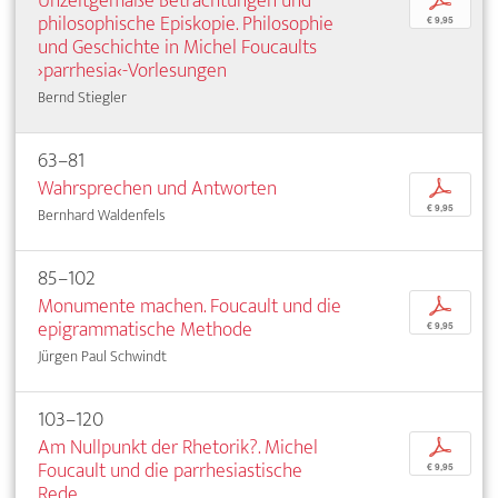
Unzeitgemäße Betrachtungen und
p
philosophische Episkopie. Philosophie
€ 9,95
und Geschichte in Michel Foucaults
›parrhesia‹-Vorlesungen
Bernd Stiegler
63–81
Wahrsprechen und Antworten
p
€ 9,95
Bernhard Waldenfels
85–102
Monumente machen. Foucault und die
p
epigrammatische Methode
€ 9,95
Jürgen Paul Schwindt
103–120
Am Nullpunkt der Rhetorik?. Michel
p
Foucault und die parrhesiastische
€ 9,95
Rede