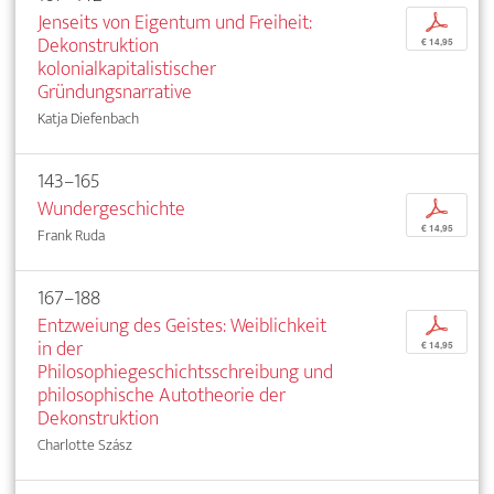
Jenseits von Eigentum und Freiheit:
p
Dekonstruktion
€ 14,95
kolonialkapitalistischer
Gründungsnarrative
Katja Diefenbach
143–165
Wundergeschichte
p
€ 14,95
Frank Ruda
167–188
Entzweiung des Geistes: Weiblichkeit
p
in der
€ 14,95
Philosophiegeschichtsschreibung und
philosophische Autotheorie der
Dekonstruktion
Charlotte Szász