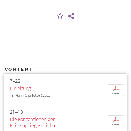
Content
7–22
Einleitung
p
€ 9,95
Till Hahn, Charlotte Szász
21–40
Die Konzeptionen der
p
Philosophiegeschichte
€ 9,95