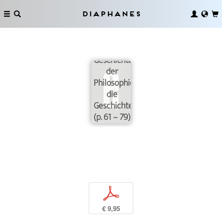
Diaphanes
Wovon ist
die
Geschichte
der
Philosophie
die
Geschichte?
(p. 61 – 79)
p
€ 9,95