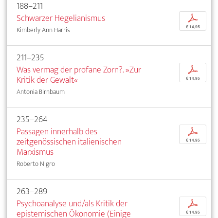
188–211
Schwarzer Hegelianismus
p
€ 14,95
Kimberly Ann Harris
211–235
Was vermag der profane Zorn?. »Zur
p
Kritik der Gewalt«
€ 14,95
Antonia Birnbaum
235–264
Passagen innerhalb des
p
zeitgenössischen italienischen
€ 14,95
Marxismus
Roberto Nigro
263–289
Psychoanalyse und/als Kritik der
p
epistemischen Ökonomie (Einige
€ 14,95