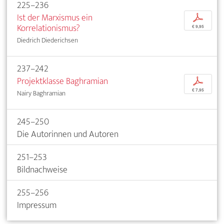
225–236
Ist der Marxismus ein
p
Korrelationismus?
€ 9,95
Diedrich Diederichsen
237–242
Projektklasse Baghramian
p
€ 7,95
Nairy Baghramian
245–250
Die Autorinnen und Autoren
251–253
Bildnachweise
255–256
Impressum