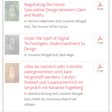
Negotiating the Future.
p
Speculative Design between Claim
€ 9,95
and Reality
In: Kerstin Stakemeier (ed.), Susanne Witzgall
(ed.),
The Present of the Future
Under the Spell of Digital
p
Technologies: Dis/enchantment by
€ 9,95
Design
In: Susanne Witzgall (ed.),
Real Magic
»Was als natürlich oder instinktiv
p
wahrgenommen wird, kann
€ 7,95
hergestellt werden«. Carolyn
Pedwell und Susanna Hertrich im
Gespräch mit Karianne Fogelberg
In: Marietta Kesting (ed.), Susanne Witzgall
(ed.),
Politik der Emotionen/Macht der
Affekte