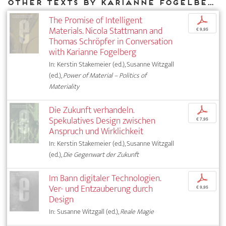
Other texts by Karianne Fogelberg for DIAPHANES
The Promise of Intelligent
p
Materials. Nicola Stattmann and
€ 9,95
Thomas Schröpfer in Conversation
with Karianne Fogelberg
In: Kerstin Stakemeier (ed.), Susanne Witzgall
(ed.),
Power of Material – Politics of
Materiality
Die Zukunft verhandeln.
p
Spekulatives Design zwischen
€ 7,95
Anspruch und Wirklichkeit
In: Kerstin Stakemeier (ed.), Susanne Witzgall
(ed.),
Die Gegenwart der Zukunft
Im Bann digitaler Technologien.
p
Ver- und Entzauberung durch
€ 9,95
Design
In: Susanne Witzgall (ed.),
Reale Magie