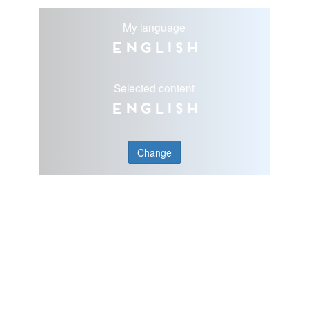
My language
English
Selected content
English
Change