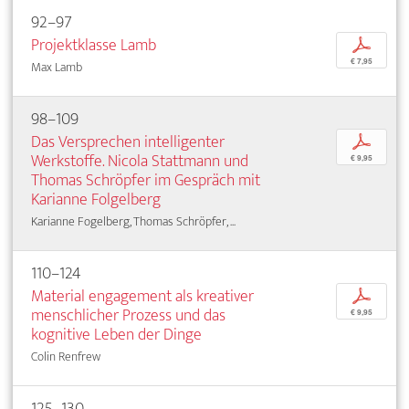
92–97
Projektklasse Lamb
p
€ 7,95
Max Lamb
98–109
Das Versprechen intelligenter
p
Werkstoffe. Nicola Stattmann und
€ 9,95
Thomas Schröpfer im Gespräch mit
Karianne Folgelberg
Karianne Fogelberg, Thomas Schröpfer, ...
110–124
Material engagement als kreativer
p
menschlicher Prozess und das
€ 9,95
kognitive Leben der Dinge
Colin Renfrew
125–130