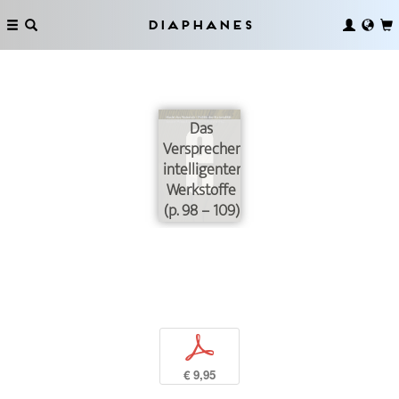
Diaphanes
Das
Versprechen
intelligenter
Werkstoffe
(p. 98 – 109)
p
€ 9,95