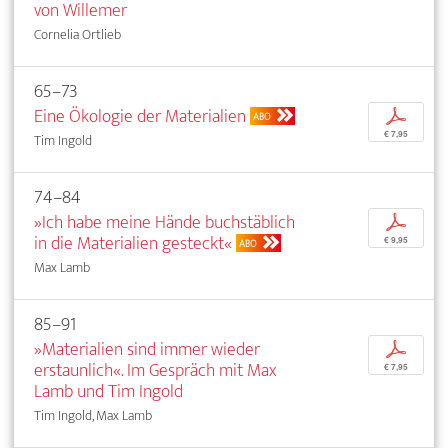
von Willemer
Cornelia Ortlieb
65–73
Eine Ökologie der Materialien
p
ABO
€ 7,95
Tim Ingold
74–84
»Ich habe meine Hände buchstäblich
p
in die Materialien gesteckt«
€ 9,95
ABO
Max Lamb
85–91
»Materialien sind immer wieder
p
erstaunlich«. Im Gespräch mit Max
€ 7,95
Lamb und Tim Ingold
Tim Ingold, Max Lamb