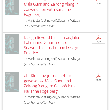
Maja Gunn and Zairong Xiang in
€ 7,95
conversation with Karianne
Fogelberg
In: Marietta Kesting (ed.), Susanne Witzgall
(ed.),
Human after Man
Design Beyond the Human. Julia
p
Lohmann’s Department of
€ 9,95
Seaweed as Posthuman Design
Practice
In: Marietta Kesting (ed.), Susanne Witzgall
(ed.),
Human after Man
»Ist Kleidung jemals hetero
p
gewesen?«. Maja Gunn und
€ 7,95
Zairong Xiang im Gespräch mit
Karianne Fogelberg
In: Marietta Kesting (ed.), Susanne Witzgall
(ed.),
Human after Man