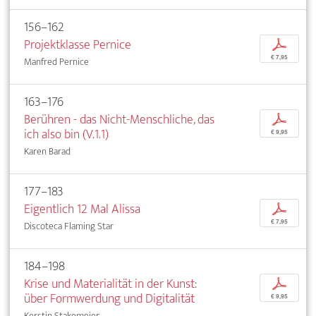
156–162
Projektklasse Pernice
p
€ 7,95
Manfred Pernice
163–176
Berühren - das Nicht-Menschliche, das
p
ich also bin (V.1.1)
€ 9,95
Karen Barad
177–183
Eigentlich 12 Mal Alissa
p
€ 7,95
Discoteca Flaming Star
184–198
Krise und Materialität in der Kunst:
p
über Formwerdung und Digitalität
€ 9,95
Kerstin Stakemeier