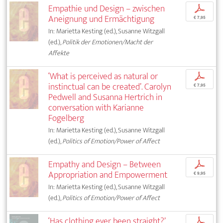
Empathie und Design – zwischen
p
Aneignung und Ermächtigung
€ 7,95
In: Marietta Kesting (ed.), Susanne Witzgall
(ed.),
Politik der Emotionen/Macht der
Affekte
‘What is perceived as natural or
p
instinctual can be created’. Carolyn
€ 7,95
Pedwell and Susanna Hertrich in
conversation with Karianne
Fogelberg
In: Marietta Kesting (ed.), Susanne Witzgall
(ed.),
Politics of Emotion/Power of Affect
Empathy and Design – Between
p
Appropriation and Empowerment
€ 9,95
In: Marietta Kesting (ed.), Susanne Witzgall
(ed.),
Politics of Emotion/Power of Affect
‘Has clothing ever been straight?’.
p