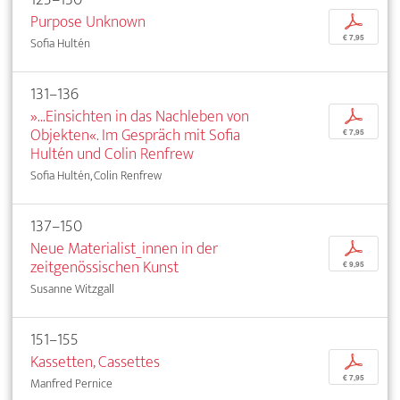
Purpose Unknown
p
€ 7,95
Sofia Hultén
131–136
»...Einsichten in das Nachleben von
p
Objekten«. Im Gespräch mit Sofia
€ 7,95
Hultén und Colin Renfrew
Sofia Hultén, Colin Renfrew
137–150
Neue Materialist_innen in der
p
zeitgenössischen Kunst
€ 9,95
Susanne Witzgall
151–155
Kassetten, Cassettes
p
€ 7,95
Manfred Pernice