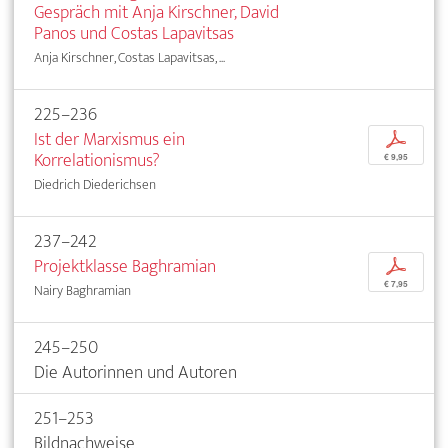
Gespräch mit Anja Kirschner, David
Panos und Costas Lapavitsas
Anja Kirschner, Costas Lapavitsas, ...
225–236
Ist der Marxismus ein
p
Korrelationismus?
€ 9,95
Diedrich Diederichsen
237–242
Projektklasse Baghramian
p
€ 7,95
Nairy Baghramian
245–250
Die Autorinnen und Autoren
251–253
Bildnachweise