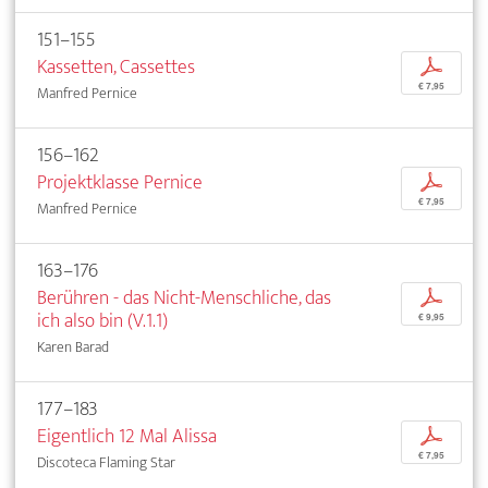
151–155
Kassetten, Cassettes
p
€ 7,95
Manfred Pernice
156–162
Projektklasse Pernice
p
€ 7,95
Manfred Pernice
163–176
Berühren - das Nicht-Menschliche, das
p
ich also bin (V.1.1)
€ 9,95
Karen Barad
177–183
Eigentlich 12 Mal Alissa
p
€ 7,95
Discoteca Flaming Star