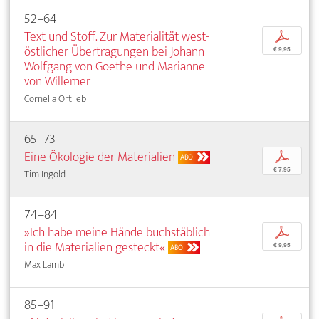
52–64
Text und Stoff. Zur Materialität west-
p
östlicher Übertragungen bei Johann
€ 9,95
Wolfgang von Goethe und Marianne
von Willemer
Cornelia Ortlieb
65–73
Eine Ökologie der Materialien
p
ABO
€ 7,95
Tim Ingold
74–84
»Ich habe meine Hände buchstäblich
p
in die Materialien gesteckt«
€ 9,95
ABO
Max Lamb
85–91