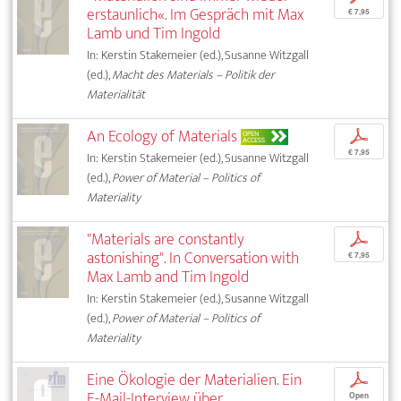
erstaunlich«. Im Gespräch mit Max
€ 7,95
Lamb und Tim Ingold
In: Kerstin Stakemeier (ed.), Susanne Witzgall
(ed.),
Macht des Materials – Politik der
Materialität
An Ecology of Materials
p
OPEN
ACCESS
€ 7,95
In: Kerstin Stakemeier (ed.), Susanne Witzgall
(ed.),
Power of Material – Politics of
Materiality
"Materials are constantly
p
astonishing". In Conversation with
€ 7,95
Max Lamb and Tim Ingold
In: Kerstin Stakemeier (ed.), Susanne Witzgall
(ed.),
Power of Material – Politics of
Materiality
Eine Ökologie der Materialien. Ein
p
E-Mail-Interview über
Open