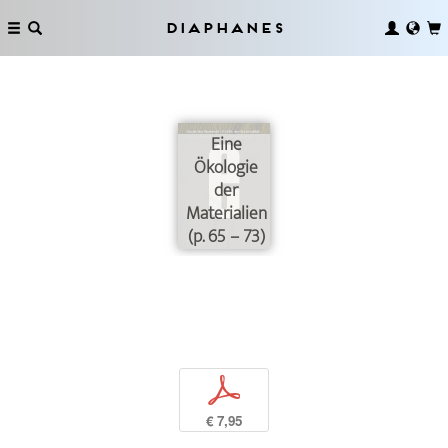
Diaphanes
Eine
Ökologie
der
Materialien
(p. 65 – 73)
p
€ 7,95