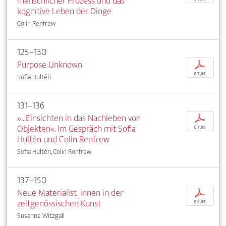
menschlicher Prozess und das
kognitive Leben der Dinge
Colin Renfrew
125–130
Purpose Unknown
p
€ 7,95
Sofia Hultén
131–136
»...Einsichten in das Nachleben von
p
Objekten«. Im Gespräch mit Sofia
€ 7,95
Hultén und Colin Renfrew
Sofia Hultén, Colin Renfrew
137–150
Neue Materialist_innen in der
p
zeitgenössischen Kunst
€ 9,95
Susanne Witzgall