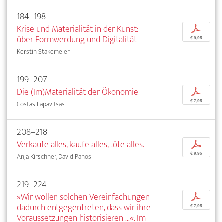
184–198
Krise und Materialität in der Kunst:
p
über Formwerdung und Digitalität
€ 9,95
Kerstin Stakemeier
199–207
Die (Im)Materialität der Ökonomie
p
€ 7,95
Costas Lapavitsas
208–218
Verkaufe alles, kaufe alles, töte alles.
p
€ 9,95
Anja Kirschner, David Panos
219–224
»Wir wollen solchen Vereinfachungen
p
dadurch entgegentreten, dass wir ihre
€ 7,95
Voraussetzungen historisieren ...«. Im