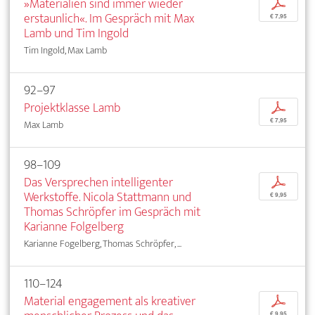
»Materialien sind immer wieder
p
erstaunlich«. Im Gespräch mit Max
€ 7,95
Lamb und Tim Ingold
Tim Ingold, Max Lamb
92–97
Projektklasse Lamb
p
€ 7,95
Max Lamb
98–109
Das Versprechen intelligenter
p
Werkstoffe. Nicola Stattmann und
€ 9,95
Thomas Schröpfer im Gespräch mit
Karianne Folgelberg
Karianne Fogelberg, Thomas Schröpfer, ...
110–124
Material engagement als kreativer
p
€ 9,95