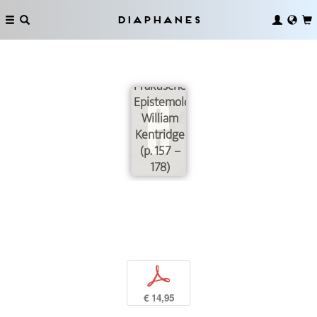
Diaphanes
Praktische
Epistemologie:
William
Kentridge
(p. 157 –
178)
p
€ 14,95