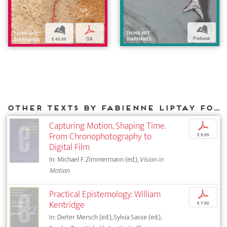
b
b
p
Prebook
€ 45,00
OA
Other texts by Fabienne Liptay for DIAPHANES
Capturing Motion, Shaping Time.
p
From Chronophotography to
€ 9,95
Digital Film
In: Michael F. Zimmermann (ed.),
Vision in
Motion
Practical Epistemology: William
p
Kentridge
€ 7,95
In: Dieter Mersch (ed.), Sylvia Sasse (ed.),