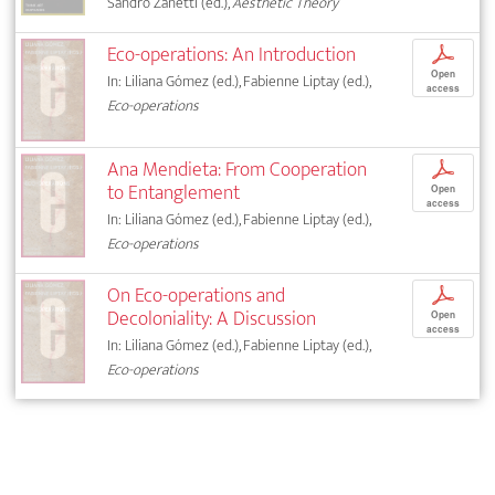
Sandro Zanetti (ed.),
Aesthetic Theory
Eco-operations: An Introduction
p
Open
In: Liliana Gómez (ed.), Fabienne Liptay (ed.),
access
Eco-operations
Ana Mendieta: From Cooperation
p
to Entanglement
Open
access
In: Liliana Gómez (ed.), Fabienne Liptay (ed.),
Eco-operations
On Eco-operations and
p
Decoloniality: A Discussion
Open
access
In: Liliana Gómez (ed.), Fabienne Liptay (ed.),
Eco-operations