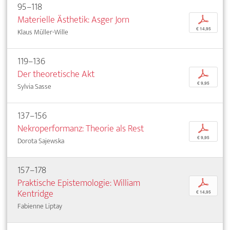
95–118
Materielle Ästhetik: Asger Jorn
p
€ 14,95
Klaus Müller-Wille
119–136
Der theoretische Akt
p
€ 9,95
Sylvia Sasse
137–156
Nekroperformanz: Theorie als Rest
p
€ 9,95
Dorota Sajewska
157–178
Praktische Epistemologie: William
p
Kentridge
€ 14,95
Fabienne Liptay