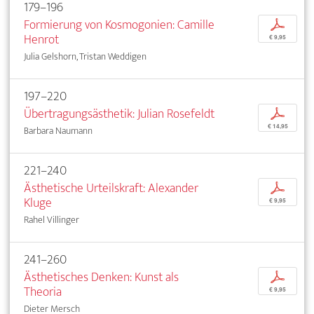
179–196
Formierung von Kosmogonien: Camille
p
Henrot
€ 9,95
Julia Gelshorn, Tristan Weddigen
197–220
Übertragungsästhetik: Julian Rosefeldt
p
€ 14,95
Barbara Naumann
221–240
Ästhetische Urteilskraft: Alexander
p
Kluge
€ 9,95
Rahel Villinger
241–260
Ästhetisches Denken: Kunst als
p
Theoria
€ 9,95
Dieter Mersch