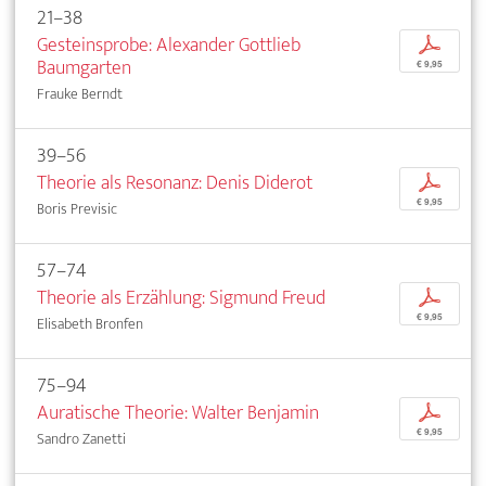
21–38
Gesteinsprobe: Alexander Gottlieb
p
Baumgarten
€ 9,95
Frauke Berndt
39–56
Theorie als Resonanz: Denis Diderot
p
€ 9,95
Boris Previsic
57–74
Theorie als Erzählung: Sigmund Freud
p
€ 9,95
Elisabeth Bronfen
75–94
Auratische Theorie: Walter Benjamin
p
€ 9,95
Sandro Zanetti