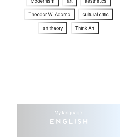
Modernism
art
aesthetics
Theodor W. Adorno
cultural critic
art theory
Think Art
My language
English