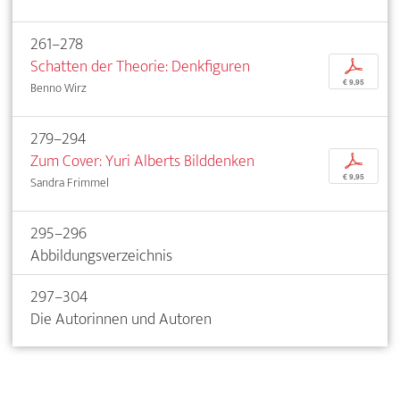
261–278
Schatten der Theorie: Denkfiguren
p
€ 9,95
Benno Wirz
279–294
Zum Cover: Yuri Alberts Bilddenken
p
€ 9,95
Sandra Frimmel
295–296
Abbildungsverzeichnis
297–304
Die Autorinnen und Autoren