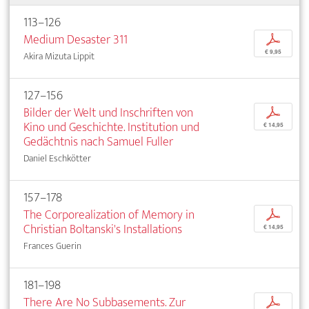
113–126
Medium Desaster 311
p
€ 9,95
Akira Mizuta Lippit
127–156
Bilder der Welt und Inschriften von
p
Kino und Geschichte. Institution und
€ 14,95
Gedächtnis nach Samuel Fuller
Daniel Eschkötter
157–178
The Corporealization of Memory in
p
Christian Boltanski's Installations
€ 14,95
Frances Guerin
181–198
There Are No Subbasements. Zur
p