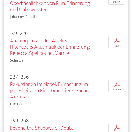
Oberflächlichkeit von Film, Erinnerung
€ 9,95
und Unbewusstem
Johannes Binotto
199–226
Anamorphosen des Affekts.
p
Hitchcocks Akusmatik der Erinnerung:
€ 14,95
Rebecca, Spellbound, Marnie
Sulgi Lie
227–256
Rekursionen im Nebel: Erinnerung im
p
post-digitalen Kino. Grandrieux, Godard,
€ 14,95
Akerman
Ute Holl
259–268
Beyond the Shadows of Doubt
p