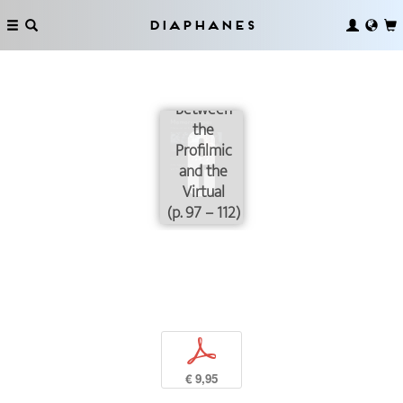
Diaphanes
Between
the
Profilmic
and the
Virtual
(p. 97 – 112)
p
€ 9,95