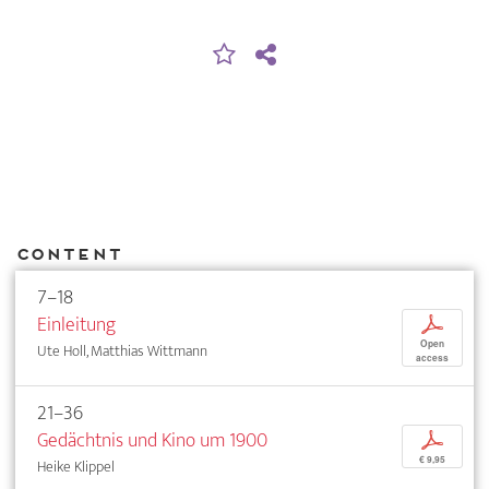
Content
7–18
Einleitung
p
Open
Ute Holl, Matthias Wittmann
access
21–36
Gedächtnis und Kino um 1900
p
€ 9,95
Heike Klippel