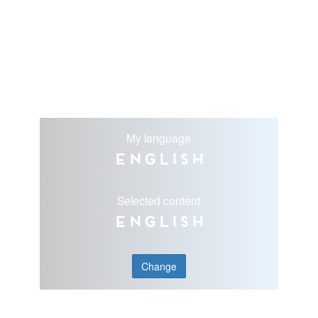
My language
English
Selected content
English
Change