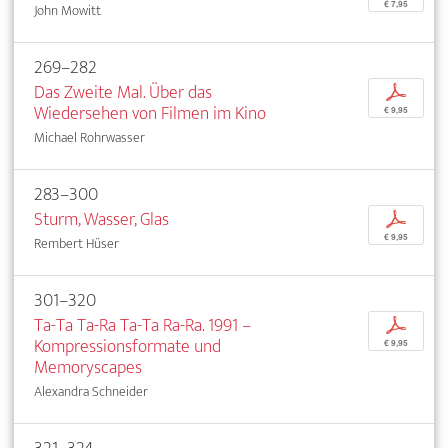
€ 7,95
John Mowitt
269–282
Das Zweite Mal. Über das
p
Wiedersehen von Filmen im Kino
€ 9,95
Michael Rohrwasser
283–300
Sturm, Wasser, Glas
p
€ 9,95
Rembert Hüser
301–320
Ta-Ta Ta-Ra Ta-Ta Ra-Ra. 1991 –
p
Kompressionsformate und
€ 9,95
Memoryscapes
Alexandra Schneider