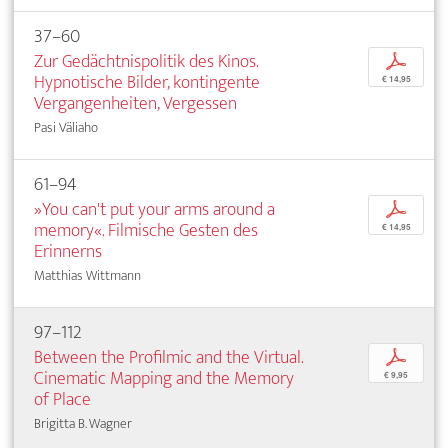
37–60
Zur Gedächtnispolitik des Kinos.
p
Hypnotische Bilder, kontingente
€ 14,95
Vergangenheiten, Vergessen
Pasi Väliaho
61–94
»You can't put your arms around a
p
memory«. Filmische Gesten des
€ 14,95
Erinnerns
Matthias Wittmann
97–112
Between the Profilmic and the Virtual.
p
Cinematic Mapping and the Memory
€ 9,95
of Place
Brigitta B. Wagner