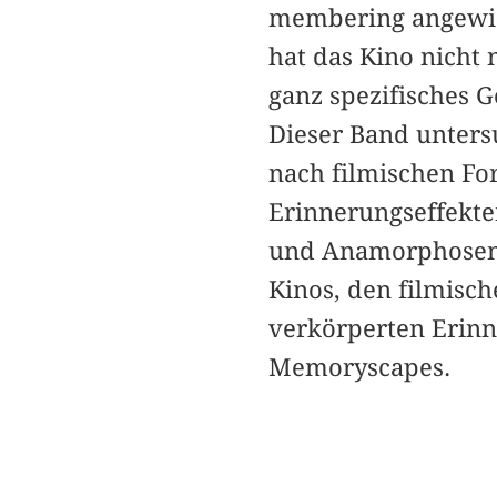
membering angewies
hat das Kino nicht
ganz spezifisches 
Dieser Band unters
nach filmischen F
Erinnerungseffekte
und Anamorphosen d
Kinos, den filmisc
verkörperten Erin
Memoryscapes.