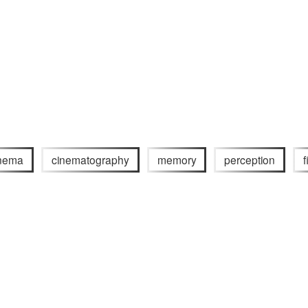
inema
cinematography
memory
perception
f