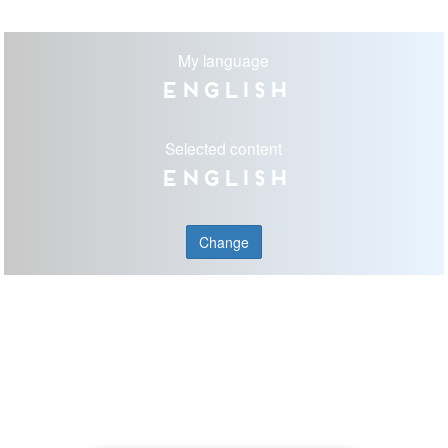
My language
English
Selected content
English
Change