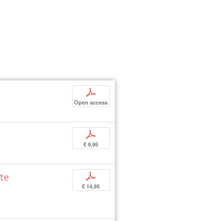
p
Open access
p
€ 9,95
nte
p
€ 14,95