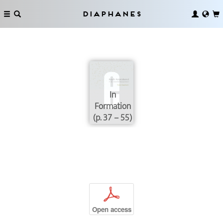
Diaphanes
In
Formation
(p. 37 – 55)
p
Open access