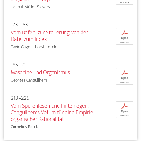
access
Helmut Müller-Sievers
173–183
Vom Befehl zur Steuerung, von der
p
Datei zum Index
Open
access
David Gugerli, Horst Herold
185–211
Maschine und Organismus
p
Open
Georges Canguilhem
access
213–225
Vom Spurenlesen und Fintenlegen.
p
Canguilhems Votum für eine Empirie
Open
access
organischer Rationalität
Cornelius Borck