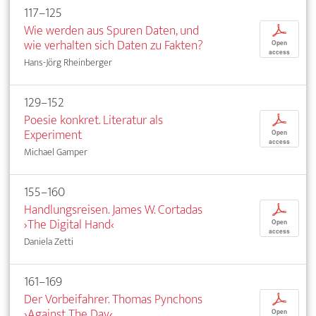
117–125
Wie werden aus Spuren Daten, und
p
wie verhalten sich Daten zu Fakten?
Open
access
Hans-Jörg Rheinberger
129–152
Poesie konkret. Literatur als
p
Experiment
Open
access
Michael Gamper
155–160
Handlungsreisen. James W. Cortadas
p
›The Digital Hand‹
Open
access
Daniela Zetti
161–169
Der Vorbeifahrer. Thomas Pynchons
p
›Against The Day‹
Open