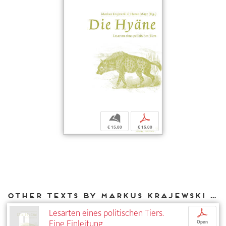
b
p
€ 15,00
€ 15,00
Other texts by Markus Krajewski for DIAPHANES
Lesarten eines politischen Tiers.
p
Eine Einleitung
Open