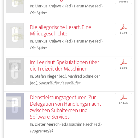
access
In: Markus Krajewski (ed.), Harun Maye (ed.),
Die Hyäne
Die allegorische Lesart. Eine
p
Milieugeschichte
€ 7,95
In: Markus Krajewski (ed.), Harun Maye (ed.),
Die Hyäne
Im Leerlauf. Spekulationen über
p
die Freizeit der Maschinen
€ 9,95
In: Stefan Rieger (ed.), Manfred Schneider
(ed.),
Selbstläufer / Leerläufer
Dienstleistungsagenturen. Zur
p
Delegation von Handlungsmacht
€ 14,95
zwischen Subalternen und
Software-Services
In: Dieter Mersch (ed.), Joachim Paech (ed.),
Programm(e)