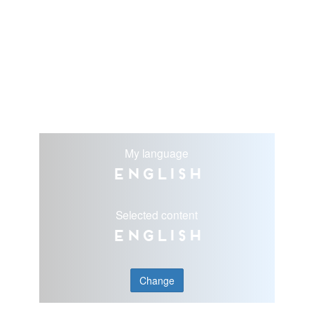
My language
English
Selected content
English
Change