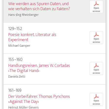
Wie werden aus Spuren Daten, und
p
wie verhalten sich Daten zu Fakten?
Open
access
Hans-Jörg Rheinberger
129–152
Poesie konkret. Literatur als
p
Experiment
Open
access
Michael Gamper
155–160
Handlungsreisen. James W. Cortadas
p
›The Digital Hand‹
Open
access
Daniela Zetti
161–169
Der Vorbeifahrer. Thomas Pynchons
p
›Against The Day‹
Open
access
Helmut Müller-Sievers