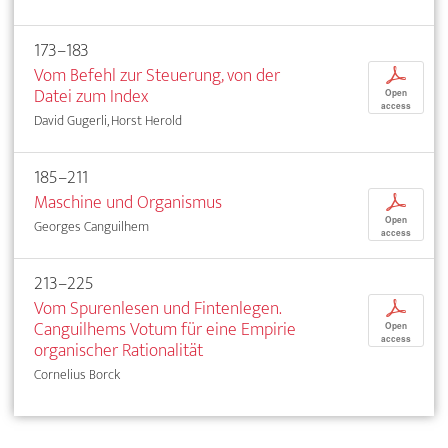
173–183
Vom Befehl zur Steuerung, von der
p
Datei zum Index
Open
access
David Gugerli, Horst Herold
185–211
Maschine und Organismus
p
Open
Georges Canguilhem
access
213–225
Vom Spurenlesen und Fintenlegen.
p
Canguilhems Votum für eine Empirie
Open
access
organischer Rationalität
Cornelius Borck