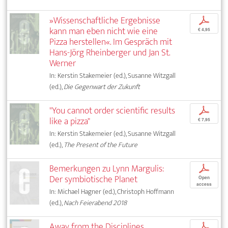
»Wissenschaftliche Ergebnisse
p
kann man eben nicht wie eine
€ 4,95
Pizza herstellen«. Im Gespräch mit
Hans-Jörg Rheinberger und Jan St.
Werner
In: Kerstin Stakemeier (ed.), Susanne Witzgall
(ed.),
Die Gegenwart der Zukunft
"You cannot order scientific results
p
like a pizza"
€ 7,95
In: Kerstin Stakemeier (ed.), Susanne Witzgall
(ed.),
The Present of the Future
Bemerkungen zu Lynn Margulis:
p
Der symbiotische Planet
Open
access
In: Michael Hagner (ed.), Christoph Hoffmann
(ed.),
Nach Feierabend 2018
Away from the Disciplines
p