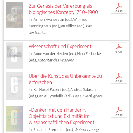
Zur Genesis der Vererbung als
p
biologisches Konzept, 1750–1900
€ 9,95
In: Armen Avanessian (ed.), Winfried
Menninghaus (ed.), Jan Völker (ed.),
Vita
aesthetica
Wissenschaft und Experiment
p
€ 7,95
In: Anne von der Heiden (ed.), Nina Zschocke
(ed.),
Autorität des Wissens
Über die Kunst, das Unbekannte zu
p
erforschen
€ 7,95
In: Karl-Josef Pazzini (ed.), Andrea Sabisch
(ed.), Daniel Tyradellis (ed.),
Das Unverfügbare
»Denken mit den Händen«.
p
Objektizität und Extimität im
€ 7,95
wissenschaftlichen Experiment
In: Susanne Stemmler (ed.),
Wahrnehmung,