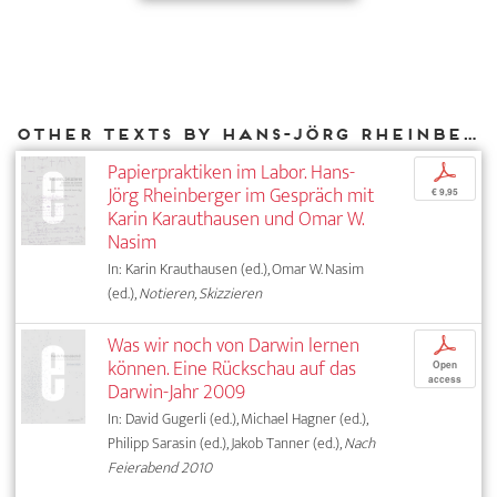
Other texts by Hans-Jörg Rheinberger for DIAPHANES
Papierpraktiken im Labor. Hans-
p
Jörg Rheinberger im Gespräch mit
€ 9,95
Karin Karauthausen und Omar W.
Nasim
In: Karin Krauthausen (ed.), Omar W. Nasim
(ed.),
Notieren, Skizzieren
Was wir noch von Darwin lernen
p
können. Eine Rückschau auf das
Open
access
Darwin-Jahr 2009
In: David Gugerli (ed.), Michael Hagner (ed.),
Philipp Sarasin (ed.), Jakob Tanner (ed.),
Nach
Feierabend 2010