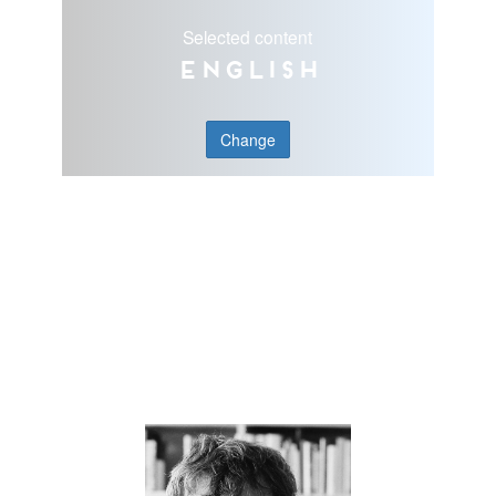
Selected content
English
Change