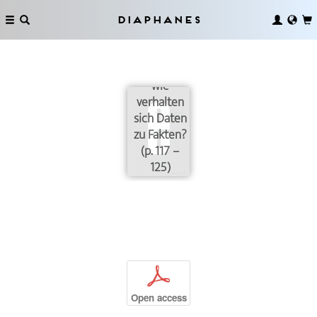
Wie
Diaphanes
werden aus
Spuren
Daten, und
wie
verhalten
sich Daten
zu Fakten?
(p. 117 –
125)
p
Open access