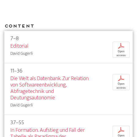
Content
7–8
Editorial
p
Open
David Gugerli
access
11–36
Die Welt als Datenbank. Zur Relation
p
von Softwareentwicklung,
Open
access
Abfragetechnik und
Deutungsautonomie
David Gugerli
37–55
In Formation. Aufstieg und Fall der
p
Tabelle als Paradigma der
Open