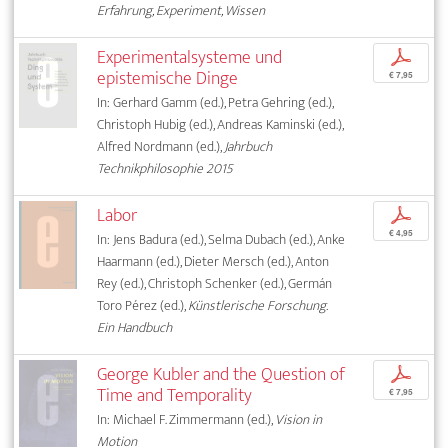
Erfahrung, Experiment, Wissen
Experimentalsysteme und
p
epistemische Dinge
€ 7,95
In: Gerhard Gamm (ed.), Petra Gehring (ed.),
Christoph Hubig (ed.), Andreas Kaminski (ed.),
Alfred Nordmann (ed.),
Jahrbuch
Technikphilosophie 2015
Labor
p
€ 4,95
In: Jens Badura (ed.), Selma Dubach (ed.), Anke
Haarmann (ed.), Dieter Mersch (ed.), Anton
Rey (ed.), Christoph Schenker (ed.), Germán
Toro Pérez (ed.),
Künstlerische Forschung.
Ein Handbuch
George Kubler and the Question of
p
Time and Temporality
€ 7,95
In: Michael F. Zimmermann (ed.),
Vision in
Motion