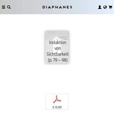
Diaphanes
Induktion
von
Sichtbarkeit
(p. 79 – 98)
p
€ 9,95