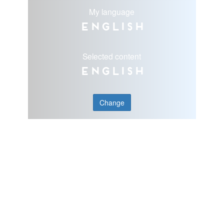
My language
English
Selected content
English
Change