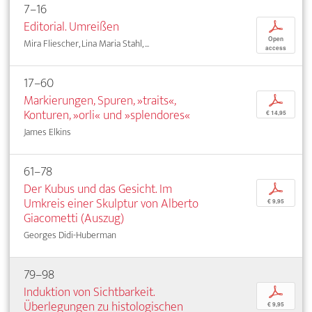
7–16
Editorial. Umreißen
p
Open
Mira Fliescher, Lina Maria Stahl, ...
access
17–60
Markierungen, Spuren, »traits«,
p
Konturen, »orli« und »splendores«
€ 14,95
James Elkins
61–78
Der Kubus und das Gesicht. Im
p
Umkreis einer Skulptur von Alberto
€ 9,95
Giacometti (Auszug)
Georges Didi-Huberman
79–98
Induktion von Sichtbarkeit.
p
Überlegungen zu histologischen
€ 9,95