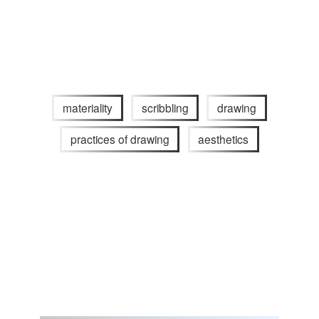
materiality
scribbling
drawing
practices of drawing
aesthetics