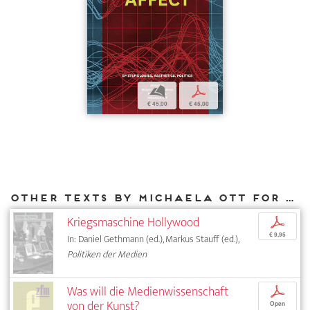
b
p
€ 45,00
€ 45,00
Other texts by Michaela Ott for DIAPHANES
Kriegsmaschine Hollywood
p
€ 9,95
In: Daniel Gethmann (ed.), Markus Stauff (ed.),
Politiken der Medien
Was will die Medienwissenschaft
p
von der Kunst?
Open