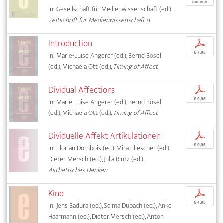
access
In: Gesellschaft für Medienwissenschaft (ed.),
Zeitschrift für Medienwissenschaft 8
Introduction
p
€ 7,95
In: Marie-Luise Angerer (ed.), Bernd Bösel
(ed.), Michaela Ott (ed.),
Timing of Affect
Dividual Affections
p
€ 9,95
In: Marie-Luise Angerer (ed.), Bernd Bösel
(ed.), Michaela Ott (ed.),
Timing of Affect
Dividuelle Affekt-Artikulationen
p
€ 9,95
In: Florian Dombois (ed.), Mira Fliescher (ed.),
Dieter Mersch (ed.), Julia Rintz (ed.),
Ästhetisches Denken
Kino
p
€ 4,95
In: Jens Badura (ed.), Selma Dubach (ed.), Anke
Haarmann (ed.), Dieter Mersch (ed.), Anton