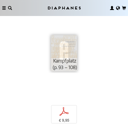
Diaphanes
Kampfplatz
(p. 93 – 108)
p
€ 9,95