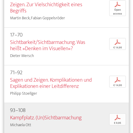
Zeigen. Zur Vielschichtigkeit eines
p
Begriffs
Open
access
Martin Beck, Fabian Goppelsröder
17–70
Sichtbarkeit/Sichtbarmachung. Was
p
heißt »Denken im Visuellen«?
€ 14,95
Dieter Mersch
71–92
Sagen und Zeigen. Komplikationen und
p
Explikationen einer Leitdifferenz
€ 14,95
Philipp Stoellger
93–108
Kampfplatz. (Un)Sichtbarmachung
p
€ 9,95
Michaela Ott