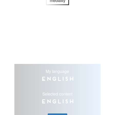
mediality
My language
English
Selected content
English