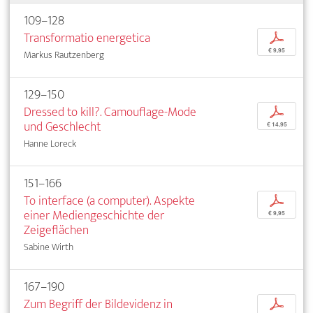
109–128
Transformatio energetica
p
€ 9,95
Markus Rautzenberg
129–150
Dressed to kill?. Camouflage-Mode
p
und Geschlecht
€ 14,95
Hanne Loreck
151–166
To interface (a computer). Aspekte
p
einer Mediengeschichte der
€ 9,95
Zeigeflächen
Sabine Wirth
167–190
Zum Begriff der Bildevidenz in
p