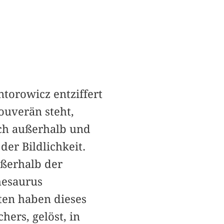
torowicz entziffert
ouverän steht,
ich außerhalb und
er Bildlichkeit.
ußerhalb der
thesaurus
ften haben dieses
ers, gelöst, in