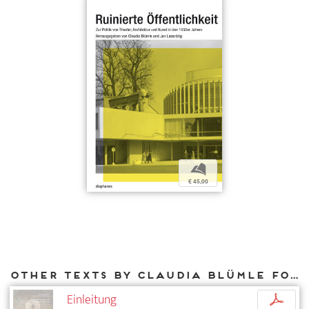
b
€ 45,00
Other texts by Claudia Blümle for DIAPHANES
Einleitung
p