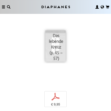
Diaphanes
Das
lebende
Kreuz
(p. 45 –
57)
p
€ 9,95