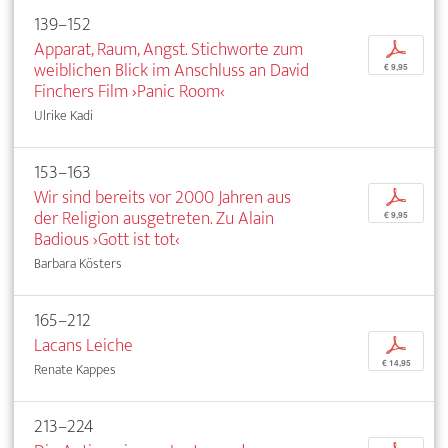
139–152
Apparat, Raum, Angst. Stichworte zum
p
weiblichen Blick im Anschluss an David
€ 9,95
Finchers Film ›Panic Room‹
Ulrike Kadi
153–163
Wir sind bereits vor 2000 Jahren aus
p
der Religion ausgetreten. Zu Alain
€ 9,95
Badious ›Gott ist tot‹
Barbara Kösters
165–212
Lacans Leiche
p
€ 14,95
Renate Kappes
213–224