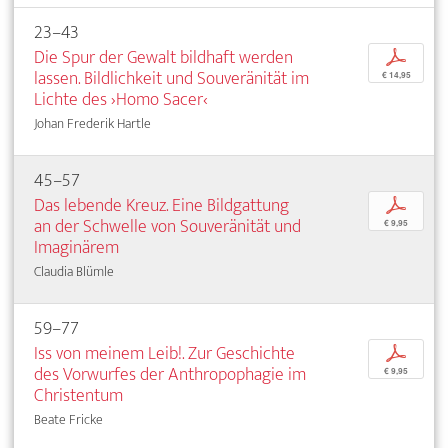
23–43
Die Spur der Gewalt bildhaft werden
p
lassen. Bildlichkeit und Souveränität im
€ 14,95
Lichte des ›Homo Sacer‹
Johan Frederik Hartle
45–57
Das lebende Kreuz. Eine Bildgattung
p
an der Schwelle von Souveränität und
€ 9,95
Imaginärem
Claudia Blümle
59–77
Iss von meinem Leib!. Zur Geschichte
p
des Vorwurfes der Anthropophagie im
€ 9,95
Christentum
Beate Fricke