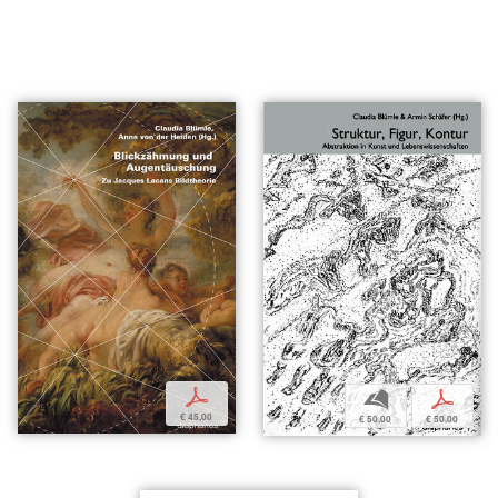
p
b
p
€ 45,00
€ 50,00
€ 50,00