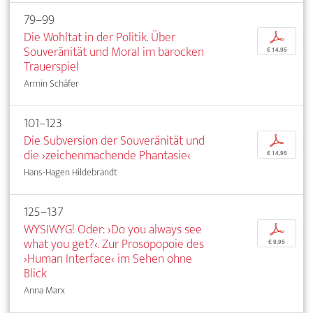
79–99
Die Wohltat in der Politik. Über
p
Souveränität und Moral im barocken
€ 14,95
Trauerspiel
Armin Schäfer
101–123
Die Subversion der Souveränität und
p
die ›zeichenmachende Phantasie‹
€ 14,95
Hans-Hagen Hildebrandt
125–137
WYSIWYG! Oder: ›Do you always see
p
what you get?‹. Zur Prosopopoie des
€ 9,95
›Human Interface‹ im Sehen ohne
Blick
Anna Marx