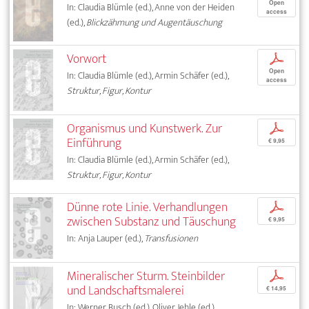
Open
In: Claudia Blümle (ed.), Anne von der Heiden
access
(ed.),
Blickzähmung und Augentäuschung
Vorwort
p
Open
In: Claudia Blümle (ed.), Armin Schäfer (ed.),
access
Struktur, Figur, Kontur
Organismus und Kunstwerk. Zur
p
Einführung
€ 9,95
In: Claudia Blümle (ed.), Armin Schäfer (ed.),
Struktur, Figur, Kontur
Dünne rote Linie. Verhandlungen
p
zwischen Substanz und Täuschung
€ 9,95
In: Anja Lauper (ed.),
Transfusionen
Mineralischer Sturm. Steinbilder
p
und Landschaftsmalerei
€ 14,95
In: Werner Busch (ed.), Oliver Jehle (ed.),